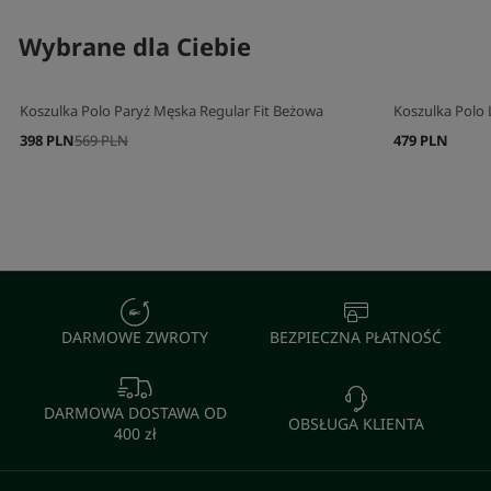
Wybrane dla Ciebie
Koszulka Polo Paryż Męska Regular Fit Beżowa
Koszulka Polo 
398 PLN
569 PLN
479 PLN
DARMOWE ZWROTY
BEZPIECZNA PŁATNOŚĆ
DARMOWA DOSTAWA OD
OBSŁUGA KLIENTA
400 zł