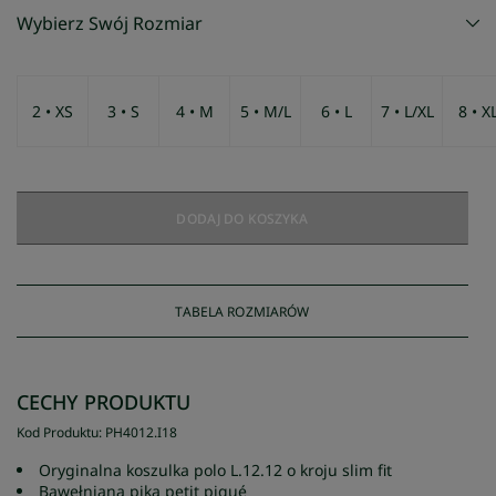
Wybierz Swój Rozmiar
2 • XS
3 • S
4 • M
5 • M/L
6 • L
7 • L/XL
8 • X
DODAJ DO KOSZYKA
TABELA ROZMIARÓW
CECHY PRODUKTU
Kod Produktu
:
PH4012
.
I18
Oryginalna koszulka polo L.12.12 o kroju slim fit
Bawełniana pika petit piqué