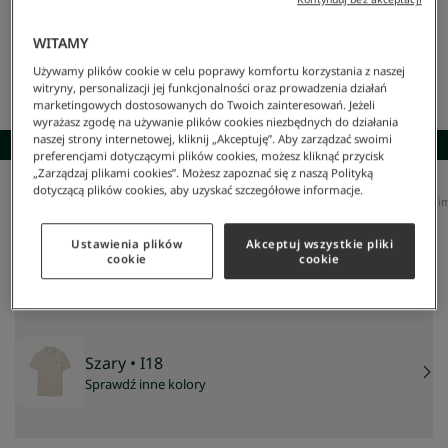
WITAMY
Używamy plików cookie w celu poprawy komfortu korzystania z naszej
witryny, personalizacji jej funkcjonalności oraz prowadzenia działań
marketingowych dostosowanych do Twoich zainteresowań. Jeżeli
wyrażasz zgodę na używanie plików cookies niezbędnych do działania
naszej strony internetowej, kliknij „Akceptuję”. Aby zarządzać swoimi
SKOMPLETUJ STYLIZACJĘ
preferencjami dotyczącymi plików cookies, możesz kliknąć przycisk
„Zarządzaj plikami cookies”. Możesz zapoznać się z naszą Polityką
dotyczącą plików cookies, aby uzyskać szczegółowe informacje.
Lacoste
/
Mężczyzna
/
Odzież
/
Koszulki Polo
/
Oryginalna Koszulka Polo L.12.12 O Kroju Slim
Oryginalna koszulka polo L.12.12 o kroju slim fit
335 zł
Ustawienia plików
Akceptuj wszystkie pliki
cookie
cookie
NAJNIŻSZA CENA Z 30 DNI:
335 zł
CENA REGULARNA:
479 zł
-
30
%
Szary
• I18
Sprawdź inne kolory