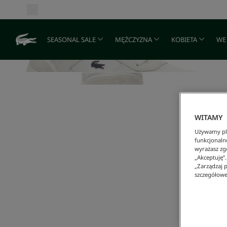
SEASONAL SALE
MĘŻCZYZNA
KOBIETA
WE
WITAMY
Używamy pli
funkcjonaln
wyrażasz zgo
„Akceptuję”
„Zarządzaj p
szczegółowe