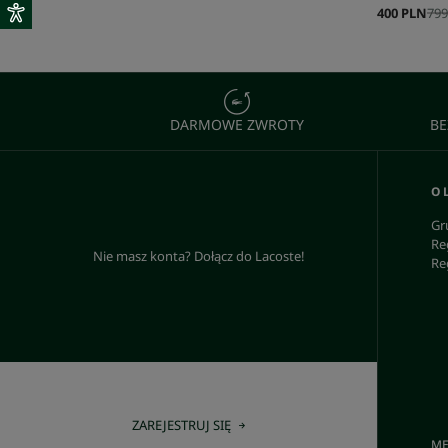
400 PLN
799
DARMOWE ZWROTY
BE
O 
Gr
Re
Nie masz konta? Dołącz do Lacoste!
Re
ZAREJESTRUJ SIĘ
ME