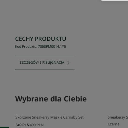
CECHY PRODUKTU
Kod Produktu
:
735SPM0014
.
1Y5
SZCZEGÓŁY I PIELĘGNACJA
Wybrane dla Ciebie
Skórzane Sneakersy Męskie Carnaby Set
Sneakersy S
Czarne
349 PLN
499 PLN