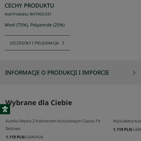
CECHY PRODUKTU
Kod Produktu
:
BH7903
.
031
Wool (75%), Polyamide (25%)
SZCZEGÓŁY I PIELĘGNACJA
INFORMACJE O PRODUKCJI I IMPORCIE
Wybrane dla Ciebie
Kurtka Męska Z Kołnierzem Koszulowym Classic Fit
Wyściełana Ku
Beżowa
1.119 PLN
1.59
1.119 PLN
1.599 PLN