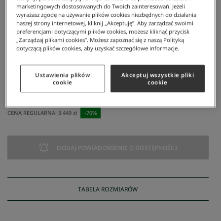
marketingowych dostosowanych do Twoich zainteresowań. Jeżeli
wyrażasz zgodę na używanie plików cookies niezbędnych do działania
naszej strony internetowej, kliknij „Akceptuję”. Aby zarządzać swoimi
preferencjami dotyczącymi plików cookies, możesz kliknąć przycisk
„Zarządzaj plikami cookies”. Możesz zapoznać się z naszą Polityką
dotyczącą plików cookies, aby uzyskać szczegółowe informacje.
Lacoste
/
Mężczyzna
/
Odzież
/
Kurtki I Płaszcze
/
Lacoste Erkek Kruvaze Siyah Kaban
Ustawienia plików
Akceptuj wszystkie pliki
Lacoste Erkek Kruvaze Siyah Kaban
cookie
cookie
1.035 zł
NAJNIŻSZA CENA Z 30 DNI:
1.035 zł
CENA REGULARNA:
3.449 zł
-
70
%
DODAJ POWIADOMIENIE O DOSTĘPNOŚCI
TABELA ROZMIARÓW