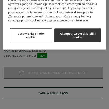
wyrażasz zgodę na używanie plików cookies niezbędnych do działania
naszej strony internetowej, kliknij „Akceptuję”. Aby zarządzać swoimi
preferencjami dotyczącymi plików cookies, możesz kliknąć przycisk
„Zarządzaj plikami cookies”. Możesz zapoznać się z naszą Polityką
dotyczącą plików cookies, aby uzyskać szczegółowe informacje.
Ustawienia plików
Akceptuj wszystkie pliki
Lacoste
/
Mężczyzna
/
Obuwie
/
Sneakersy
/
Lacoste Sneakersy Powercourt 1121
cookie
cookie
Lacoste sneakersy POWERCOURT 1121
384 zł
NAJNIŻSZA CENA Z 30 DNI:
384 zł
CENA REGULARNA:
549 zł
-
30
%
DODAJ POWIADOMIENIE O DOSTĘPNOŚCI
TABELA ROZMIARÓW