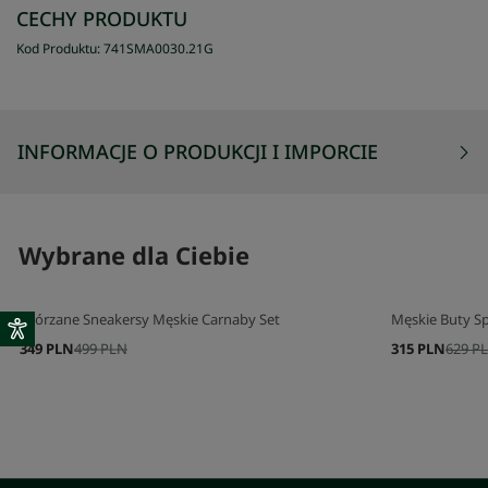
CECHY PRODUKTU
Kod Produktu
:
741SMA0030
.
21G
INFORMACJE O PRODUKCJI I IMPORCIE
Wybrane dla Ciebie
Skórzane Sneakersy Męskie Carnaby Set
Męskie Buty Sp
349 PLN
499 PLN
315 PLN
629 P