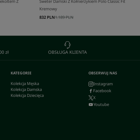
ekoltem Z
Sweter Damski Z Kołnierzykiem Polo Classic Fit
Kremowy
832 PLN
1.189 PLN
0 zł
OBSŁUGA KLIENTA
KATEGORIE
OBSERWUJ NAS
Kolekcja Męska
Instagram
Kolekcja Damska
Facebook
Kolekcja Dziecięca
X
Youtube