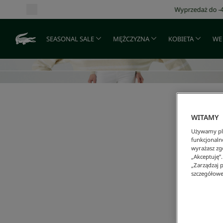
SEASONAL SALE
MĘŻCZYZNA
KOBIETA
WE
WITAMY
Używamy pli
funkcjonaln
wyrażasz zgo
„Akceptuję”
„Zarządzaj p
szczegółowe