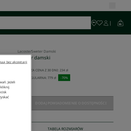
Lacoste
/
Sweter Damski
Sweter damski
uuj bez akceptacji
234 zł
NAJNIŻSZA CENA Z 30 DNI:
234 zł
CENA REGULARNA:
779 zł
-
70
%
ań. Jeżeli
liknij
ycisk
zyskać
DODAJ POWIADOMIENIE O DOSTĘPNOŚCI
TABELA ROZMIARÓW