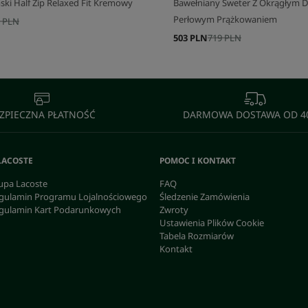
ki Half Zip Relaxed Fit Kremowy
Bawełniany Sweter Z Okrągłym D
Perłowym Prążkowaniem
 PLN
503 PLN
719 PLN
ZPIECZNA PŁATNOŚĆ
DARMOWA DOSTAWA OD 40
LACOSTE
POMOC I KONTAKT
upa Lacoste
FAQ
gulamin Programu Lojalnościowego
Śledzenie Zamówienia
gulamin Kart Podarunkowych
Zwroty
Ustawienia Plików Cookie
Tabela Rozmiarów
Kontakt