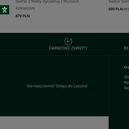
Sweter Z Wełny Zgrzebnej Z Wysokim
Sweter Dams
Kołnierzem
699 PLN
999
879 PLN
DARMOWE ZWROTY
BE
O 
Gr
Re
Nie masz konta? Dołącz do Lacoste!
Re