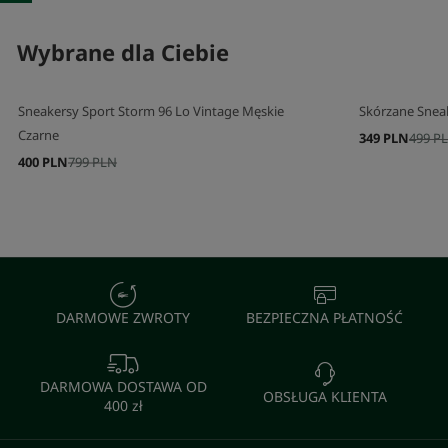
Wybrane dla Ciebie
Sneakersy Sport Storm 96 Lo Vintage Męskie
Skórzane Snea
Czarne
349 PLN
499 P
400 PLN
799 PLN
DARMOWE ZWROTY
BEZPIECZNA PŁATNOŚĆ
DARMOWA DOSTAWA OD
OBSŁUGA KLIENTA
400 zł