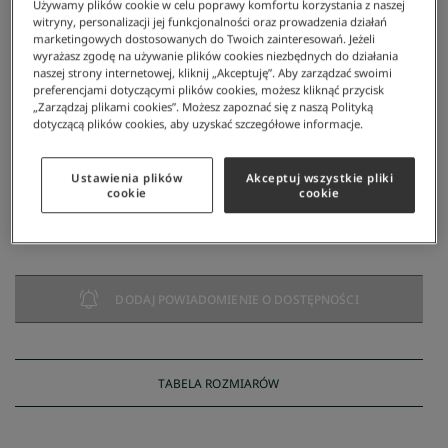
Używamy plików cookie w celu poprawy komfortu korzystania z naszej
witryny, personalizacji jej funkcjonalności oraz prowadzenia działań
marketingowych dostosowanych do Twoich zainteresowań. Jeżeli
wyrażasz zgodę na używanie plików cookies niezbędnych do działania
naszej strony internetowej, kliknij „Akceptuję”. Aby zarządzać swoimi
preferencjami dotyczącymi plików cookies, możesz kliknąć przycisk
„Zarządzaj plikami cookies”. Możesz zapoznać się z naszą Polityką
dotyczącą plików cookies, aby uzyskać szczegółowe informacje.
Lacoste
/
Mężczyzna
/
Obuwie
/
Sneakersy
/
Sneakersy Zimowe Męskie Baseshot
Sneakersy zimowe męskie Baseshot
Ustawienia plików
Akceptuj wszystkie pliki
475 zł
cookie
cookie
NAJNIŻSZA CENA Z 30 DNI:
475 zł
CENA REGULARNA:
679 zł
-
30
%
DODAJ POWIADOMIENIE O DOSTĘPNOŚCI
TABELA ROZMIARÓW