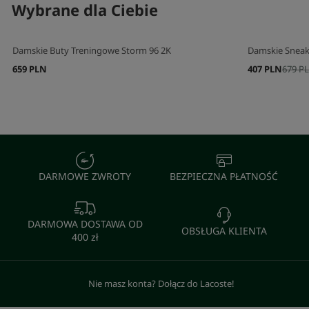
Wybrane dla Ciebie
Damskie Buty Treningowe Storm 96 2K
Damskie Sneak
659 PLN
407 PLN
679 P
DARMOWE ZWROTY
BEZPIECZNA PŁATNOŚĆ
DARMOWA DOSTAWA OD
OBSŁUGA KLIENTA
400 zł
Nie masz konta? Dołącz do Lacoste!