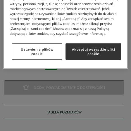
witryny, personalizacji jej funkcjonalności oraz prowadzenia działań
marketingowych dostosowanych do Twoich zainteresowań. Jeżeli
wyrażasz zgodę na używanie plików cookies niezbędnych do działania
naszej strony internetowej, kliknij „Akceptuję”. Aby zarządzać swoimi
preferencjami dotyczącymi plików cookies, możesz kliknąć przycisk
„Zarządzaj plikami cookies”. Możesz zapoznać się z naszą Polityką
dotyczącą plików cookies, aby uzyskać szczegółowe informacje.
Lacoste
/
Kobieta
/
Obuwie
/
Sneakersy
/
Damskie Buty Treningowe Storm 96 2k
Damskie buty treningowe Storm 96 2K
Ustawienia plików
Akceptuj wszystkie pliki
cookie
cookie
384 zł
NAJNIŻSZA CENA Z 30 DNI:
384 zł
CENA REGULARNA:
549 zł
-
30
%
DODAJ POWIADOMIENIE O DOSTĘPNOŚCI
TABELA ROZMIARÓW