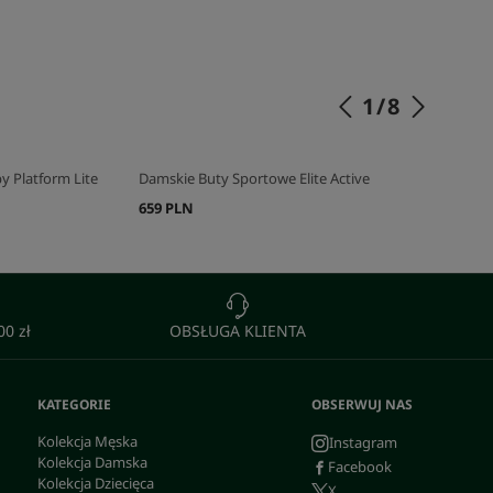
SKOMPLETUJ SWÓJ ZESTAW
1
/
8
 Platform Lite
Damskie Buty Sportowe Elite Active
659 PLN
0 zł
OBSŁUGA KLIENTA
KATEGORIE
OBSERWUJ NAS
Kolekcja Męska
Instagram
Kolekcja Damska
Facebook
Kolekcja Dziecięca
X