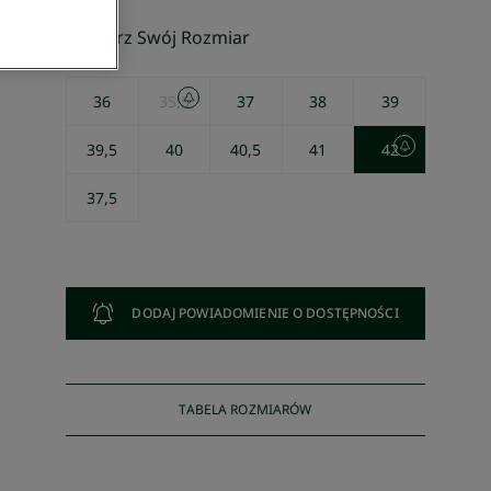
Wybierz Swój Rozmiar
36
35,5
37
38
39
39,5
40
40,5
41
42
37,5
DODAJ POWIADOMIENIE O DOSTĘPNOŚCI
TABELA ROZMIARÓW