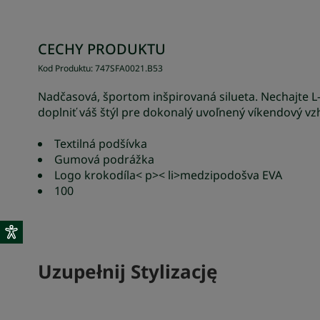
CECHY PRODUKTU
Kod Produktu
:
747SFA0021
.
B53
Nadčasová, športom inšpirovaná silueta. Nechajte L
doplniť váš štýl pre dokonalý uvoľnený víkendový vz
Textilná podšívka
Gumová podrážka
Logo krokodíla< p>< li>medzipodošva EVA
100
Uzupełnij Stylizację