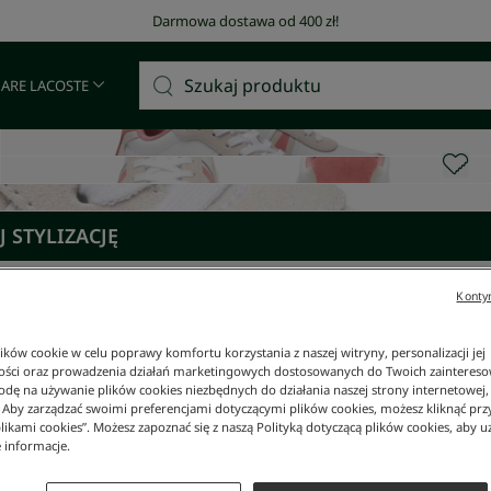
Darmowa dostawa od 400 zł!
 ARE LACOSTE
 STYLIZACJĘ
Kontyn
ków cookie w celu poprawy komfortu korzystania z naszej witryny, personalizacji jej
ości oraz prowadzenia działań marketingowych dostosowanych do Twoich zainteresow
dę na używanie plików cookies niezbędnych do działania naszej strony internetowej, k
. Aby zarządzać swoimi preferencjami dotyczącymi plików cookies, możesz kliknąć prz
likami cookies”. Możesz zapoznać się z naszą Polityką dotyczącą plików cookies, aby u
 informacje.