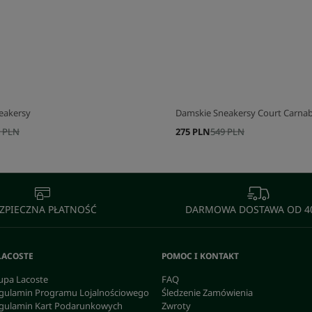
J SWÓJ ZESTAW
SKOMPLETUJ SWÓJ ZESTAW
eakersy
Damskie Sneakersy Court Carnaby
 PLN
275 PLN
549 PLN
ZPIECZNA PŁATNOŚĆ
DARMOWA DOSTAWA OD 40
LACOSTE
POMOC I KONTAKT
upa Lacoste
FAQ
gulamin Programu Lojalnościowego
Śledzenie Zamówienia
gulamin Kart Podarunkowych
Zwroty