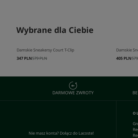
SKOMPLETUJ SWÓJ ZESTAW
Wybrane dla Ciebie
SKOMPLETU
Damskie Sneakersy Court T-Clip
Damskie Sn
347 PLN
579 PLN
405 PLN
579
DARMOWE ZWROTY
BE
O 
Gr
Re
Nie masz konta? Dołącz do Lacoste!
Re