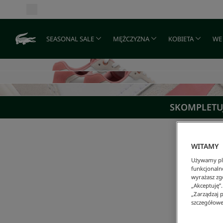
SEASONAL SALE
MĘŻCZYZNA
KOBIETA
WE
SKOMPLETUJ
WITAMY
Używamy pli
funkcjonaln
wyrażasz zgo
„Akceptuję”
„Zarządzaj p
szczegółowe