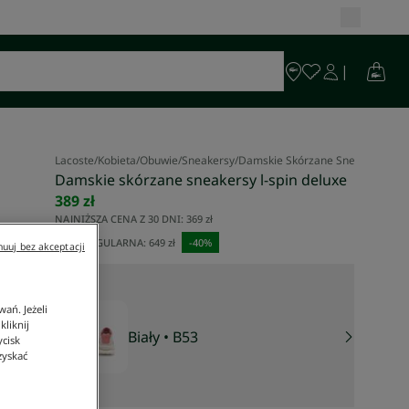
Lacoste
/
Kobieta
/
Obuwie
/
Sneakersy
/
Damskie Skórzane Sneakersy L-S
Damskie skórzane sneakersy l-spin deluxe
389 zł
NAJNIŻSZA CENA Z 30 DNI:
369 zł
CENA REGULARNA:
649 zł
-
40
%
uuj bez akceptacji
ań. Jeżeli
liknij
Biały
• B53
ycisk
zyskać