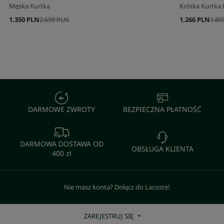
Męska Kurtka
Krótka Kurtk
1.350 PLN
2.699 PLN
1.266 PLN
1.80
DARMOWE ZWROTY
BEZPIECZNA PŁATNOŚĆ
DARMOWA DOSTAWA OD
OBSŁUGA KLIENTA
400 zł
Nie masz konta? Dołącz do Lacoste!
ZAREJESTRUJ SIĘ