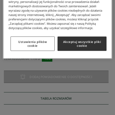
witryny, personalizacji jej funkcjonalności oraz prowadzenia działań
marketingowych dostosowanych do Twoich zainteresowań. Jeżeli
wyrażasz zgodę na używanie plików cookies niezbędnych do działania
naszej strony internetowej, kliknij „Akceptuję”. Aby zarządzać swoimi
preferencjami dotyczącymi plików cookies, możesz kliknąć przycisk
„Zarządzaj plikami cookies”. Możesz zapoznać się z naszą Polityką
dotyczącą plików cookies, aby uzyskać szczegółowe informacje.
Lacoste
/
Mężczyzna
/
Odzież
/
Kurtki I Płaszcze
/
Kurtka Męska
Ustawienia plików
Akceptuj wszystkie pliki
Kurtka Męska
cookie
cookie
540 zł
NAJNIŻSZA CENA Z 30 DNI:
540 zł
CENA REGULARNA:
1.799 zł
-
70
%
DODAJ POWIADOMIENIE O DOSTĘPNOŚCI
TABELA ROZMIARÓW