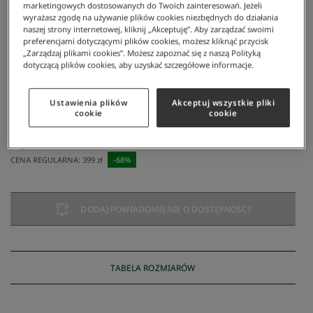
marketingowych dostosowanych do Twoich zainteresowań. Jeżeli
wyrażasz zgodę na używanie plików cookies niezbędnych do działania
naszej strony internetowej, kliknij „Akceptuję”. Aby zarządzać swoimi
preferencjami dotyczącymi plików cookies, możesz kliknąć przycisk
„Zarządzaj plikami cookies”. Możesz zapoznać się z naszą Polityką
dotyczącą plików cookies, aby uzyskać szczegółowe informacje.
Ustawienia plików
Akceptuj wszystkie pliki
Lacoste
/
Mężczyzna
/
Odzież
/
Koszulki Polo
/
Lacoste Polo Męskie
cookie
cookie
Lacoste Polo Męskie
129 zł
NAJNIŻSZA CENA Z 30 DNI:
120 zł
CENA REGULARNA:
399 zł
-
68
%
DODAJ POWIADOMIENIE O DOSTĘPNOŚCI
TABELA ROZMIARÓW