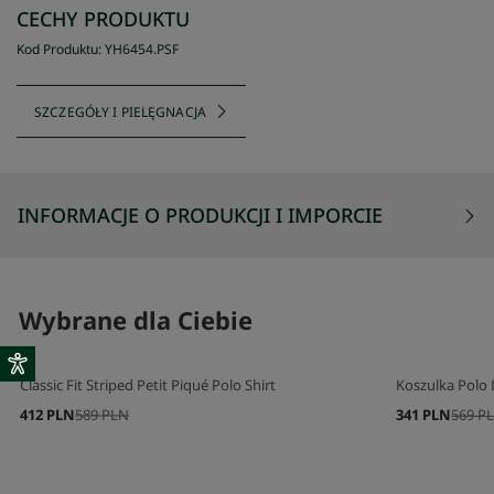
CECHY PRODUKTU
Kod Produktu
:
YH6454
.
PSF
SZCZEGÓŁY I PIELĘGNACJA
INFORMACJE O PRODUKCJI I IMPORCIE
Wybrane dla Ciebie
Classic Fit Striped Petit Piqué Polo Shirt
Koszulka Polo L
412 PLN
589 PLN
341 PLN
569 P