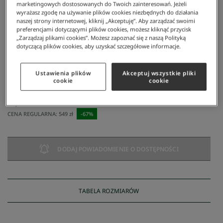
marketingowych dostosowanych do Twoich zainteresowań. Jeżeli
wyrażasz zgodę na używanie plików cookies niezbędnych do działania
naszej strony internetowej, kliknij „Akceptuję”. Aby zarządzać swoimi
preferencjami dotyczącymi plików cookies, możesz kliknąć przycisk
„Zarządzaj plikami cookies”. Możesz zapoznać się z naszą Polityką
dotyczącą plików cookies, aby uzyskać szczegółowe informacje.
Ustawienia plików
Akceptuj wszystkie pliki
Lacoste
/
Mężczyzna
/
Obuwie
/
Sneakersy
/
Lacoste Evara 118 1 Męskie Buty
cookie
cookie
Lacoste Evara 118 1 Męskie Buty
180 zł
NAJNIŻSZA CENA Z 30 DNI:
180 zł
CENA REGULARNA:
549 zł
-
67
%
DODAJ POWIADOMIENIE O DOSTĘPNOŚCI
TABELA ROZMIARÓW