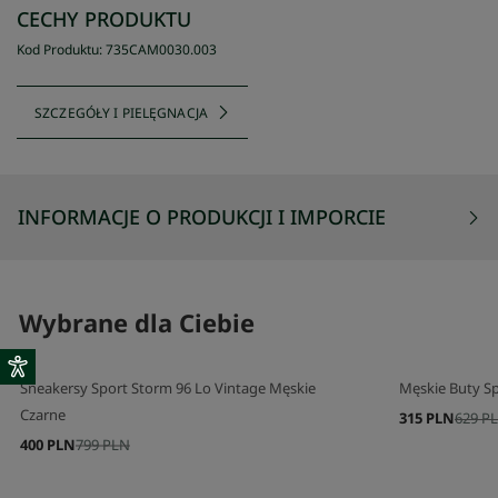
CECHY PRODUKTU
Kod Produktu
:
735CAM0030
.
003
SZCZEGÓŁY I PIELĘGNACJA
INFORMACJE O PRODUKCJI I IMPORCIE
Wybrane dla Ciebie
Sneakersy Sport Storm 96 Lo Vintage Męskie
Męskie Buty Sp
Czarne
315 PLN
629 P
400 PLN
799 PLN