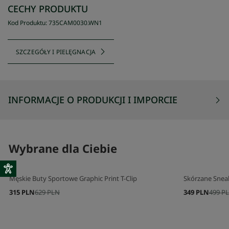
CECHY PRODUKTU
Kod Produktu
:
735CAM0030
.
WN1
SZCZEGÓŁY I PIELĘGNACJA
INFORMACJE O PRODUKCJI I IMPORCIE
Wybrane dla Ciebie
Męskie Buty Sportowe Graphic Print T-Clip
Skórzane Snea
315 PLN
629 PLN
349 PLN
499 P