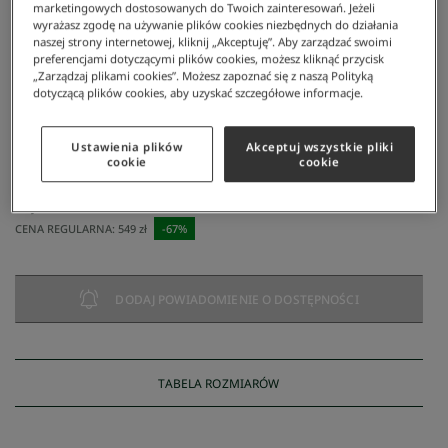
marketingowych dostosowanych do Twoich zainteresowań. Jeżeli
wyrażasz zgodę na używanie plików cookies niezbędnych do działania
naszej strony internetowej, kliknij „Akceptuję”. Aby zarządzać swoimi
preferencjami dotyczącymi plików cookies, możesz kliknąć przycisk
„Zarządzaj plikami cookies”. Możesz zapoznać się z naszą Polityką
dotyczącą plików cookies, aby uzyskać szczegółowe informacje.
Ustawienia plików
Akceptuj wszystkie pliki
Lacoste
/
Mężczyzna
/
Obuwie
/
Sneakersy
/
Lacoste Evara 118 1 Męskie Buty
cookie
cookie
Lacoste Evara 118 1 Męskie Buty
180 zł
NAJNIŻSZA CENA Z 30 DNI:
180 zł
CENA REGULARNA:
549 zł
-
67
%
DODAJ POWIADOMIENIE O DOSTĘPNOŚCI
TABELA ROZMIARÓW