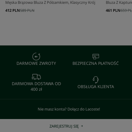
Męska Brązowa Bluza Z Półzamkiem, Klasyczny Krój
Bluza Z Kaptu
412 PLN
589 PLN
461 PLN
659 P
DARMOWE ZWROTY
BEZPIECZNA PŁATNOŚĆ
DARMOWA DOSTAWA OD
OBSŁUGA KLIENTA
400 zł
Nie masz konta? Dołącz do Lacoste!
ZAREJESTRUJ SIĘ