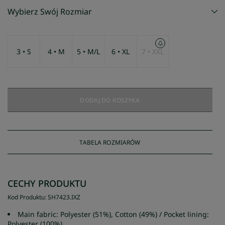
Wybierz Swój Rozmiar
3 • S
4 • M
5 • M/L
6 • XL
7 • XXL
DODAJ DO KOSZYKA
TABELA ROZMIARÓW
CECHY PRODUKTU
Kod Produktu
:
SH7423
.
IXZ
Main fabric: Polyester (51%), Cotton (49%) / Pocket lining:
Polyester (100%)