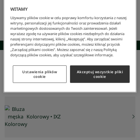
WITAMY
Używamy plików cookie w celu poprawy komfortu korzystania z naszej
witryny, personalizacji jej funkcjonalności oraz prowadzenia działań
marketingowych dostosowanych do Twoich zainteresowań. Jeżeli
wyrażasz zgodę na używanie plików cookies niezbędnych do działania
naszej strony internetowej, kliknij „Akceptuję”. Aby zarządzać swoimi
SKOMPLETUJ STYLIZACJĘ
preferencjami dotyczącymi plików cookies, możesz kliknąć przycisk
„Zarządzaj plikami cookies”. Możesz zapoznać się z naszą Polityką
dotyczącą plików cookies, aby uzyskać szczegółowe informacje.
Lacoste
/
Mężczyzna
/
Odzież
/
Bluzy
/
Bluza Męska
Bluza męska
Ustawienia plików
Akceptuj wszystkie pliki
437 zł
cookie
cookie
NAJNIŻSZA CENA Z 30 DNI:
437 zł
CENA REGULARNA:
729 zł
-
40
%
Kolorowy
• IXZ