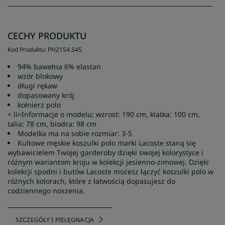
CECHY PRODUKTU
Kod Produktu
:
PH2154
.
54S
94% bawełna 6% elastan
wzór blokowy
długi rękaw
dopasowany krój
kołnierz polo
< li>Informacje o modelu; wzrost: 190 cm, klatka: 100 cm,
talia: 78 cm, biodra: 98 cm
Modelka ma na sobie rozmiar: 3-S
Kultowe męskie koszulki polo marki Lacoste staną się
wybawicielem Twojej garderoby dzięki swojej kolorystyce i
różnym wariantom kroju w kolekcji jesienno-zimowej. Dzięki
kolekcji spodni i butów Lacoste możesz łączyć koszulki polo w
różnych kolorach, które z łatwością dopasujesz do
codziennego noszenia.
SZCZEGÓŁY I PIELĘGNACJA