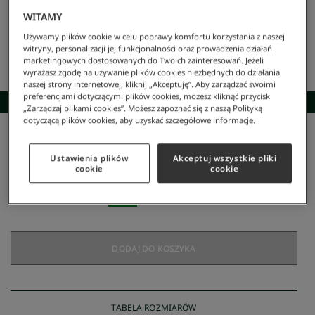
WITAMY
Używamy plików cookie w celu poprawy komfortu korzystania z naszej
witryny, personalizacji jej funkcjonalności oraz prowadzenia działań
marketingowych dostosowanych do Twoich zainteresowań. Jeżeli
wyrażasz zgodę na używanie plików cookies niezbędnych do działania
naszej strony internetowej, kliknij „Akceptuję”. Aby zarządzać swoimi
preferencjami dotyczącymi plików cookies, możesz kliknąć przycisk
SKOMPLETUJ STYLIZACJĘ
„Zarządzaj plikami cookies”. Możesz zapoznać się z naszą Polityką
dotyczącą plików cookies, aby uzyskać szczegółowe informacje.
Lacoste
/
Mężczyzna
/
Odzież
/
Koszulki Polo
/
Koszulka Polo Slim Fit Z Długim Rękawem
Koszulka polo Slim Fit z Długim Rękawem
Ustawienia plików
Akceptuj wszystkie pliki
cookie
cookie
210 zł
NAJNIŻSZA CENA Z 30 DNI:
210 zł
CENA REGULARNA:
699 zł
-
70
%
DODAJ DO KOSZYKA
TABELA ROZMIARÓW