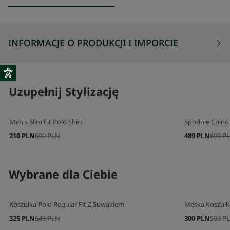
INFORMACJE O PRODUKCJI I IMPORCIE
Uzupełnij Stylizację
Men's Slim Fit Polo Shirt
Spodnie Chino 
210 PLN
699 PLN
489 PLN
699 P
Wybrane dla Ciebie
Koszulka Polo Regular Fit Z Suwakiem
Męska Koszulk
325 PLN
649 PLN
300 PLN
599 P