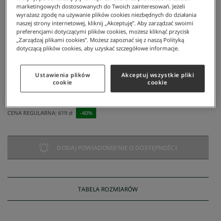
marketingowych dostosowanych do Twoich zainteresowań. Jeżeli
wyrażasz zgodę na używanie plików cookies niezbędnych do działania
naszej strony internetowej, kliknij „Akceptuję”. Aby zarządzać swoimi
preferencjami dotyczącymi plików cookies, możesz kliknąć przycisk
„Zarządzaj plikami cookies”. Możesz zapoznać się z naszą Polityką
dotyczącą plików cookies, aby uzyskać szczegółowe informacje.
Lacoste
/
Mężczyzna
/
Odzież
/
Koszulki Polo
/
Men's Slim Fit Polo
Ustawienia plików
Akceptuj wszystkie pliki
Men's Slim Fit Polo
cookie
cookie
371,40 zł
NAJNIŻSZA CENA Z 30 DNI:
371 zł
CENA REGULARNA:
619 zł
-
40
%
DODAJ POWIADOMIENIE O DOSTĘPNOŚCI
TABELA ROZMIARÓW