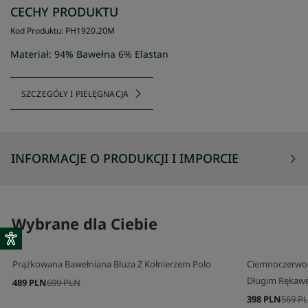
CECHY PRODUKTU
Kod Produktu
:
PH1920
.
20M
Materiał: 94% Bawełna 6% Elastan
SZCZEGÓŁY I PIELĘGNACJA
INFORMACJE O PRODUKCJI I IMPORCIE
Wybrane dla Ciebie
Prążkowana Bawełniana Bluza Z Kołnierzem Polo
Ciemnoczerwona
Długim Ręka
489 PLN
699 PLN
398 PLN
569 P