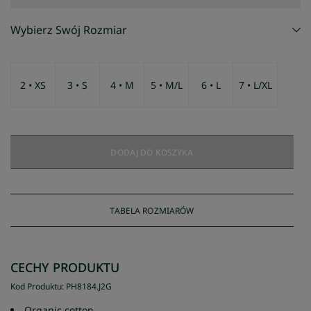
Wybierz Swój Rozmiar
2 • XS
3 • S
4 • M
5 • M/L
6 • L
7 • L/XL
DODAJ DO KOSZYKA
TABELA ROZMIARÓW
CECHY PRODUKTU
Kod Produktu
:
PH8184
.
J2G
Organic cotton