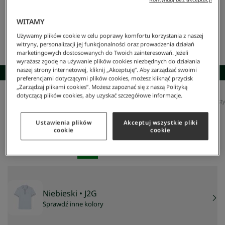
WITAMY
Używamy plików cookie w celu poprawy komfortu korzystania z naszej
witryny, personalizacji jej funkcjonalności oraz prowadzenia działań
marketingowych dostosowanych do Twoich zainteresowań. Jeżeli
wyrażasz zgodę na używanie plików cookies niezbędnych do działania
naszej strony internetowej, kliknij „Akceptuję”. Aby zarządzać swoimi
SKOMPLETUJ STYLIZACJĘ
preferencjami dotyczącymi plików cookies, możesz kliknąć przycisk
„Zarządzaj plikami cookies”. Możesz zapoznać się z naszą Polityką
dotyczącą plików cookies, aby uzyskać szczegółowe informacje.
Lacoste
/
Mężczyzna
/
Odzież
/
Koszulki Polo
/
Koszulka Polo Smart Paris Regular Fit Z Ela
Koszulka Polo Smart Paris Regular Fit Z Elastycznej
Bawełny Z Kontrastowym Wykończeniem
Ustawienia plików
Akceptuj wszystkie pliki
cookie
cookie
426 zł
NAJNIŻSZA CENA Z 30 DNI:
426 zł
CENA REGULARNA:
609 zł
-
30
%
Niebieski
• J2G
Sprawdź inne kolory