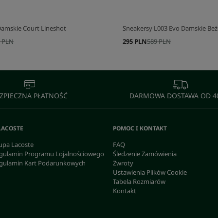
Damskie Court Lineshot
Sneakersy L003 Evo Damskie Be
 PLN
295 PLN
589 PLN
ZPIECZNA PŁATNOŚĆ
DARMOWA DOSTAWA OD 40
LACOSTE
POMOC I KONTAKT
upa Lacoste
FAQ
gulamin Programu Lojalnościowego
Śledzenie Zamówienia
gulamin Kart Podarunkowych
Zwroty
Ustawienia Plików Cookie
Tabela Rozmiarów
Kontakt