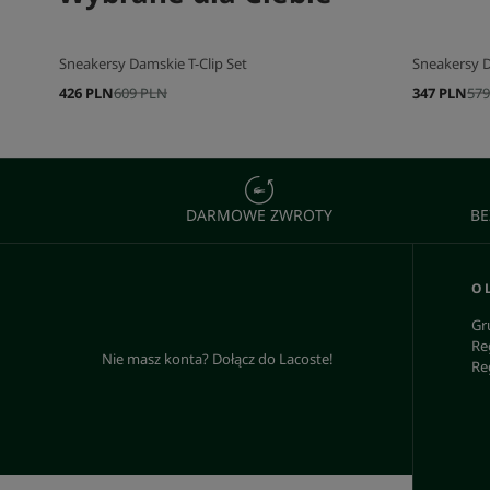
Sneakersy Damskie T-Clip Set
Sneakersy 
426 PLN
609 PLN
347 PLN
579
DARMOWE ZWROTY
BE
O 
Gr
Re
Nie masz konta? Dołącz do Lacoste!
Re