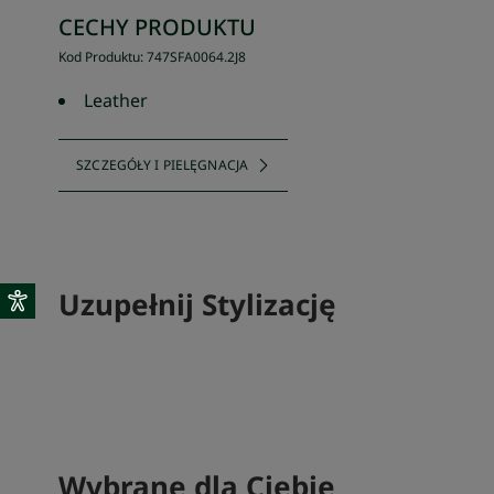
CECHY PRODUKTU
Kod Produktu
:
747SFA0064
.
2J8
Leather
SZCZEGÓŁY I PIELĘGNACJA
Uzupełnij Stylizację
SKOMPLETUJ SWÓJ ZESTAW
Wybrane dla Ciebie
SKOMPLETU