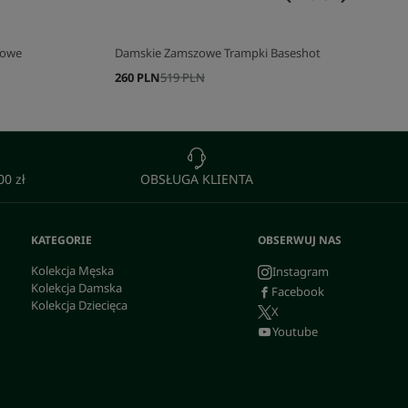
żowe
Damskie Zamszowe Trampki Baseshot
260 PLN
519 PLN
0 zł
OBSŁUGA KLIENTA
KATEGORIE
OBSERWUJ NAS
Kolekcja Męska
Instagram
Kolekcja Damska
Facebook
Kolekcja Dziecięca
X
Youtube