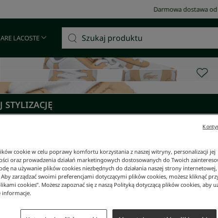
Darmowa dostawa od 400 zł!
 ARE LACOSTE
 STYLIZACJĘ
Kontyn
ków cookie w celu poprawy komfortu korzystania z naszej witryny, personalizacji jej
ości oraz prowadzenia działań marketingowych dostosowanych do Twoich zainteresow
dę na używanie plików cookies niezbędnych do działania naszej strony internetowej, k
. Aby zarządzać swoimi preferencjami dotyczącymi plików cookies, możesz kliknąć prz
likami cookies”. Możesz zapoznać się z naszą Polityką dotyczącą plików cookies, aby u
 informacje.