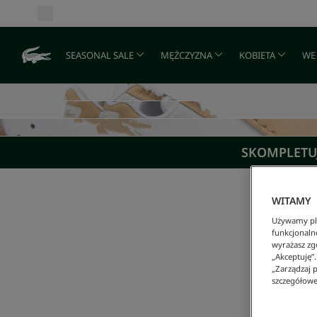
SEASONAL SALE
MĘŻCZYZNA
KOBIETA
WE
SKOMPLETUJ
WITAMY
Używamy pli
funkcjonaln
wyrażasz zgo
„Akceptuję”
„Zarządzaj p
szczegółowe