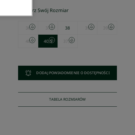
Wybierz Swój Rozmiar
36
37
38
39
39,5
40
40,5
37,5
DODAJ POWIADOMIENIE O DOSTĘPNOŚCI
TABELA ROZMIARÓW