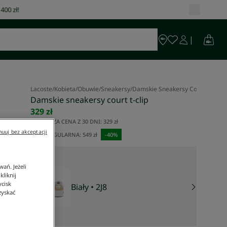
Lacoste
/
Kobieta
/
Obuwie
/
Sneakersy
/
Damskie Sneakersy Court T-Clip
Damskie sneakersy court t-clip
329 zł
NAJNIŻSZA CENA Z 30 DNI:
329 zł
uuj bez akceptacji
CENA REGULARNA:
549 zł
-
40
%
ań. Jeżeli
liknij
ycisk
Biały
• 2J8
zyskać