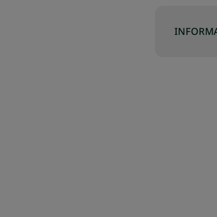
INFORMA
J SWÓJ ZESTAW
SKOMPLETUJ SWÓJ ZESTAW