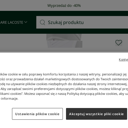
Darmowa dostawa od 400 zł!
 ARE LACOSTE
Kontyn
ków cookie w celu poprawy komfortu korzystania z naszej witryny, personalizacji jej
ości oraz prowadzenia działań marketingowych dostosowanych do Twoich zainteresow
dę na używanie plików cookies niezbędnych do działania naszej strony internetowej, k
. Aby zarządzać swoimi preferencjami dotyczącymi plików cookies, możesz kliknąć prz
likami cookies”. Możesz zapoznać się z naszą Polityką dotyczącą plików cookies, aby u
 informacje.
Ustawienia plików cookie
Akceptuj wszystkie pliki cookie