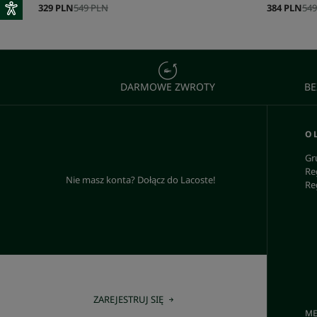
329 PLN
549 PLN
384 PLN
549
DARMOWE ZWROTY
BE
O 
Gr
Re
Nie masz konta? Dołącz do Lacoste!
Re
ZAREJESTRUJ SIĘ
ME