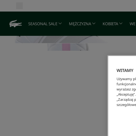
SEASONAL SALE
MĘŻCZYZNA
KOBIETA
WE
WITAMY
Używamy pli
funkcjonaln
wyrażasz zgo
„Akceptuję”
„Zarządzaj p
szczegółowe