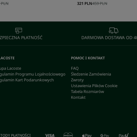
 PLN
321 PLN
459 PLN
ZPIECZNA PŁATNOŚĆ
DARMOWA DOSTAWA OD 40
LACOSTE
POMOC I KONTAKT
upa Lacoste
FAQ
gulamin Programu Lojalnościowego
Śledzenie Zamówienia
gulamin Kart Podarunkowych
Zwroty
Ustawienia Plików Cookie
Tabela Rozmiarów
Kontakt
TODY PŁATNOŚCI