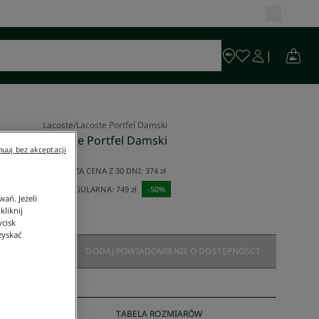
Lacoste
/
Lacoste Portfel Damski
Lacoste Portfel Damski
uuj bez akceptacji
374 zł
NAJNIŻSZA CENA Z 30 DNI:
374 zł
CENA REGULARNA:
749 zł
-
50
%
ań. Jeżeli
liknij
ycisk
zyskać
DODAJ POWIADOMIENIE O DOSTĘPNOŚCI
TABELA ROZMIARÓW