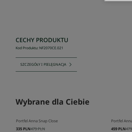
CECHY PRODUKTU
Kod Produktu
:
NF2070CE
.
021
SZCZEGÓŁY I PIELĘGNACJA
Wybrane dla Ciebie
Portfel Anna Snap Close
Portfel Ann
335 PLN
479 PLN
459 PLN
479