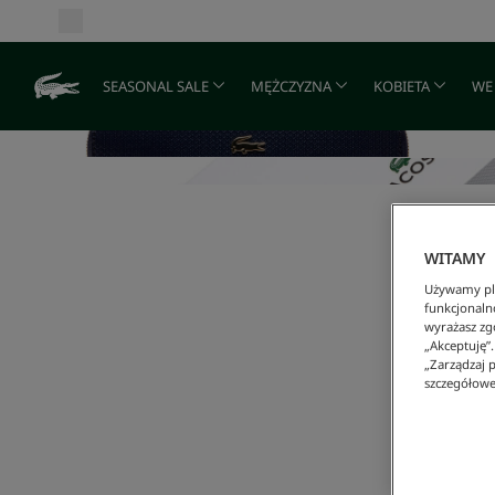
SEASONAL SALE
MĘŻCZYZNA
KOBIETA
WE
WITAMY
Używamy pli
funkcjonaln
wyrażasz zgo
„Akceptuję”
„Zarządzaj p
szczegółowe