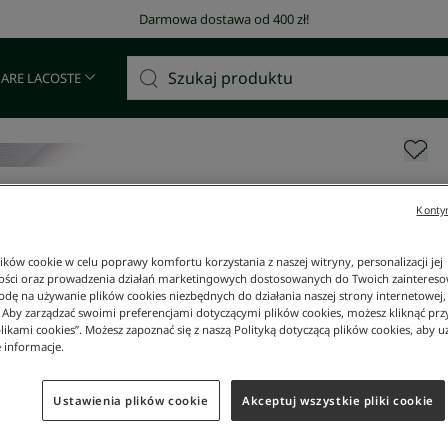
Darmowa dostawa od 400 zł!
 ARE LACOSTE
Kontyn
ków cookie w celu poprawy komfortu korzystania z naszej witryny, personalizacji jej
ości oraz prowadzenia działań marketingowych dostosowanych do Twoich zainteresow
dę na używanie plików cookies niezbędnych do działania naszej strony internetowej, k
. Aby zarządzać swoimi preferencjami dotyczącymi plików cookies, możesz kliknąć prz
likami cookies”. Możesz zapoznać się z naszą Polityką dotyczącą plików cookies, aby u
 informacje.
Ustawienia plików cookie
Akceptuj wszystkie pliki cookie