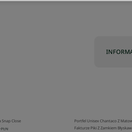
INFORMA
a Snap Close
Portfel Unisex Chantaco Z Matow
Fakturze Piki Z Zamkiem Błyska
 PLN