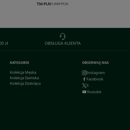
734 PLN
1.049 PLN
0 zł
OBSŁUGA KLIENTA
KATEGORIE
OBSERWUJ NAS
Kolekcja Męska
Instagram
Kolekcja Damska
Facebook
Kolekcja Dziecięca
X
Youtube