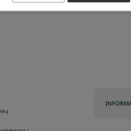
INFORMA
etką
 syntetyczna z