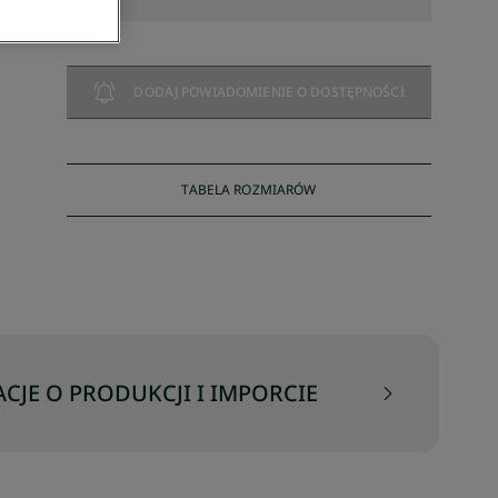
DODAJ POWIADOMIENIE O DOSTĘPNOŚCI
TABELA ROZMIARÓW
CJE O PRODUKCJI I IMPORCIE