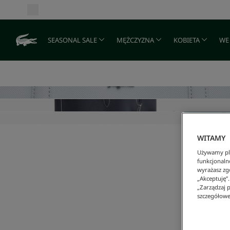
SEASONAL SALE
MĘŻCZYZNA
KOBIETA
WE
WITAMY
Używamy pli
funkcjonaln
wyrażasz zgo
„Akceptuję”
„Zarządzaj p
szczegółowe