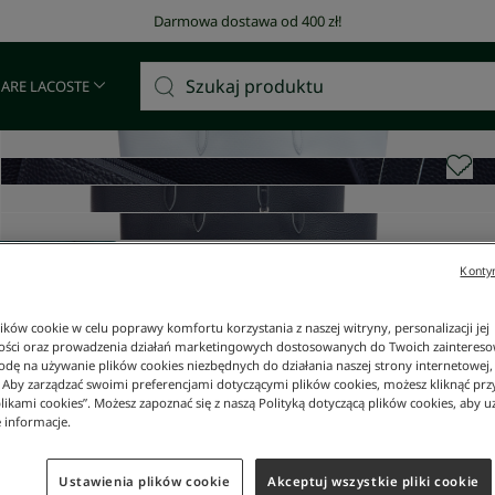
Darmowa dostawa od 400 zł!
 ARE LACOSTE
Kontyn
ków cookie w celu poprawy komfortu korzystania z naszej witryny, personalizacji jej
ości oraz prowadzenia działań marketingowych dostosowanych do Twoich zainteresow
dę na używanie plików cookies niezbędnych do działania naszej strony internetowej, k
. Aby zarządzać swoimi preferencjami dotyczącymi plików cookies, możesz kliknąć prz
likami cookies”. Możesz zapoznać się z naszą Polityką dotyczącą plików cookies, aby u
 informacje.
Ustawienia plików cookie
Akceptuj wszystkie pliki cookie