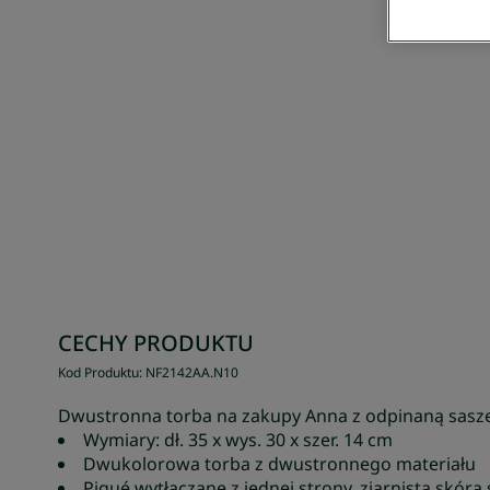
CECHY PRODUKTU
Kod Produktu
:
NF2142AA
.
N10
Dwustronna torba na zakupy Anna z odpinaną sasz
Wymiary: dł. 35 x wys. 30 x szer. 14 cm
Dwukolorowa torba z dwustronnego materiału
Piqué wytłaczane z jednej strony, ziarnista skóra