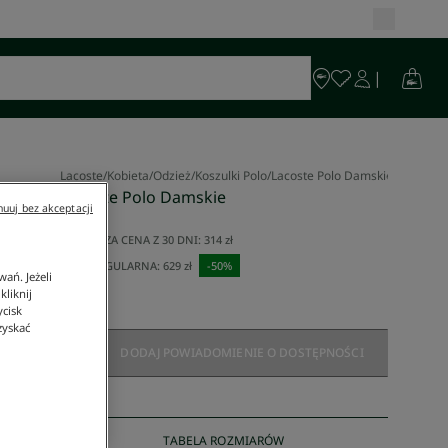
Lacoste
/
Kobieta
/
Odzież
/
Koszulki Polo
/
Lacoste Polo Damskie
Lacoste Polo Damskie
uuj bez akceptacji
314 zł
NAJNIŻSZA CENA Z 30 DNI:
314 zł
CENA REGULARNA:
629 zł
-
50
%
ań. Jeżeli
liknij
ycisk
zyskać
DODAJ POWIADOMIENIE O DOSTĘPNOŚCI
TABELA ROZMIARÓW