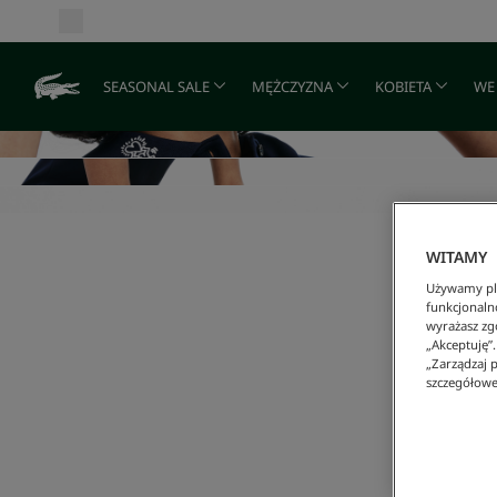
SEASONAL SALE
MĘŻCZYZNA
KOBIETA
WE
WITAMY
Używamy pli
funkcjonaln
wyrażasz zgo
„Akceptuję”
„Zarządzaj p
szczegółowe