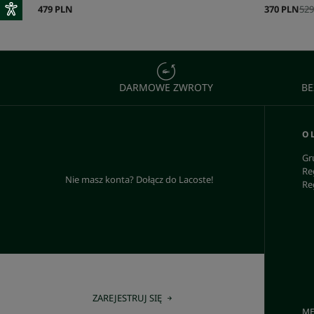
479 PLN
370 PLN
529
DARMOWE ZWROTY
BE
O 
Gr
Re
Nie masz konta? Dołącz do Lacoste!
Re
ZAREJESTRUJ SIĘ
ME