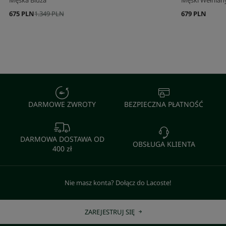
Męska Bluza
Męski Wełnian
675 PLN
1.349 PLN
679 PLN
DARMOWE ZWROTY
BEZPIECZNA PŁATNOŚĆ
DARMOWA DOSTAWA OD
OBSŁUGA KLIENTA
400 zł
Nie masz konta? Dołącz do Lacoste!
ZAREJESTRUJ SIĘ