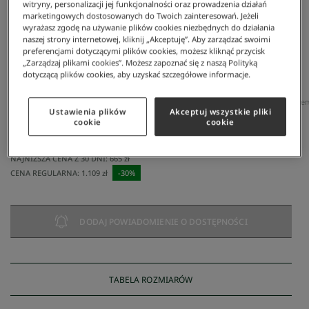
witryny, personalizacji jej funkcjonalności oraz prowadzenia działań
marketingowych dostosowanych do Twoich zainteresowań. Jeżeli
wyrażasz zgodę na używanie plików cookies niezbędnych do działania
naszej strony internetowej, kliknij „Akceptuję”. Aby zarządzać swoimi
preferencjami dotyczącymi plików cookies, możesz kliknąć przycisk
„Zarządzaj plikami cookies”. Możesz zapoznać się z naszą Polityką
dotyczącą plików cookies, aby uzyskać szczegółowe informacje.
Lacoste
/
Mężczyzna
/
Odzież
/
Swetry
/
Męski Sweter Z Wełny Alpaki Z Żakardowym Wzor
Ustawienia plików
Akceptuj wszystkie pliki
Męski sweter z wełny alpaki z żakardowym wzorem
cookie
cookie
Landscape
776 zł
NAJNIŻSZA CENA Z 30 DNI:
665 zł
CENA REGULARNA:
1.109 zł
-
30
%
DODAJ POWIADOMIENIE O DOSTĘPNOŚCI
TABELA ROZMIARÓW