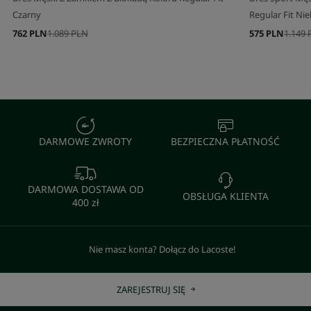
Czarny
Regular Fit Nie
762 PLN
1.089 PLN
575 PLN
1.149
DARMOWE ZWROTY
BEZPIECZNA PŁATNOŚĆ
DARMOWA DOSTAWA OD
OBSŁUGA KLIENTA
400 zł
Nie masz konta? Dołącz do Lacoste!
ZAREJESTRUJ SIĘ