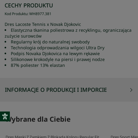
CECHY PRODUKTU
Kod Produktu
:
WH8977
.
381
Dres Lacoste Tennis x Novak Djokovic
Elastyczna tkanina poliestrowa z recyklingu, ograniczająca
zużycie surowców
Regularny krój do naturalnej swobody
Technologia odprowadzania wilgoci Ultra Dry
Podpis Novaka Djokovica na lewym rękawie
Silikonowe krokodyle na piersi i prawej nodze
87% poliester 13% elastan
INFORMACJE O PRODUKCJI I IMPORCIE
Wybrane dla Ciebie
Dres Męski Z Zamkiem Z Blokadą Koloru Regular Fit
Dres Sport Męs