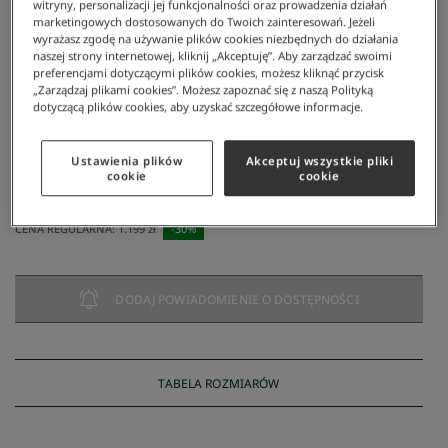
witryny, personalizacji jej funkcjonalności oraz prowadzenia działań
marketingowych dostosowanych do Twoich zainteresowań. Jeżeli
wyrażasz zgodę na używanie plików cookies niezbędnych do działania
naszej strony internetowej, kliknij „Akceptuję”. Aby zarządzać swoimi
preferencjami dotyczącymi plików cookies, możesz kliknąć przycisk
„Zarządzaj plikami cookies”. Możesz zapoznać się z naszą Polityką
dotyczącą plików cookies, aby uzyskać szczegółowe informacje.
Lacoste
/
Mężczyzna
/
Odzież
/
Dresy
/
Dres Lacoste Tennis X Novak Djokovic
Ustawienia plików
Akceptuj wszystkie pliki
Dres Lacoste Tennis x Novak Djokovic
cookie
cookie
839 zł
NAJNIŻSZA CENA Z 30 DNI:
839 zł
CENA REGULARNA:
1.199 zł
-
30
%
DODAJ POWIADOMIENIE O DOSTĘPNOŚCI
TABELA ROZMIARÓW