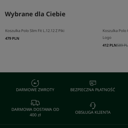
Wybrane dla Ciebie
Koszulka Polo Slim Fit L.12.12 Z Piki
Koszulka Polo
Logo
479 PLN
412 PLN
589 P
DARMOWE ZWROTY
BEZPIECZNA PŁATNOŚĆ
DARMOWA DOSTAWA OD
OBSŁUGA KLIENTA
400 zł