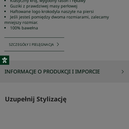
Klasyczny krój, wygodny fason i rękawy
Guziki z prawdziwej masy perłowej
Haftowane logo krokodyla naszyte na piersi
Jeśli jesteś pomiędzy dwoma rozmiarami, zalecamy
mniejszy rozmiar.
100% bawełna
SZCZEGÓŁY I PIELĘGNACJA
INFORMACJE O PRODUKCJI I IMPORCIE
Uzupełnij Stylizację
SKOMPLETUJ SWÓJ ZESTAW
SKOMPLETUJ 