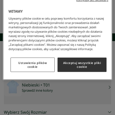
WITAMY
Używamy plików cookie w celu poprawy komfortu korzystania z naszej
witryny, personalizacji jej funkcjonalności oraz prowadzenia działań
marketingowych dostosowanych do Twoich zainteresowań. Jeżeli
wyrażasz zgodę na używanie plików cookies niezbędnych do działania
naszej strony internetowej, kliknij „Akceptuję”. Aby zarządzać swoimi
SKOMPLETUJ STYLIZACJĘ
preferencjami dotyczącymi plików cookies, możesz kliknąć przycisk
„Zarządzaj plikami cookies”. Możesz zapoznać się z naszą Polityką
dotyczącą plików cookies, aby uzyskać szczegółowe informacje.
Lacoste
/
Mężczyzna
/
Odzież
/
Koszulki Polo
/
Koszulka Polo L.12.12 Classic Fit
Koszulka Polo L.12.12 Classic Fit
479 zł
Ustawienia plików
Akceptuj wszystkie pliki
cookie
cookie
Niebieski
• T01
Sprawdź inne kolory
Wybierz Swój Rozmiar