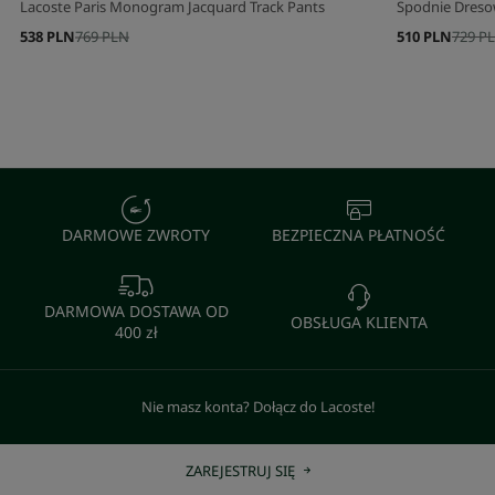
Lacoste Paris Monogram Jacquard Track Pants
Spodnie Dresow
538 PLN
769 PLN
510 PLN
729 P
DARMOWE ZWROTY
BEZPIECZNA PŁATNOŚĆ
DARMOWA DOSTAWA OD
OBSŁUGA KLIENTA
400 zł
Nie masz konta? Dołącz do Lacoste!
ZAREJESTRUJ SIĘ