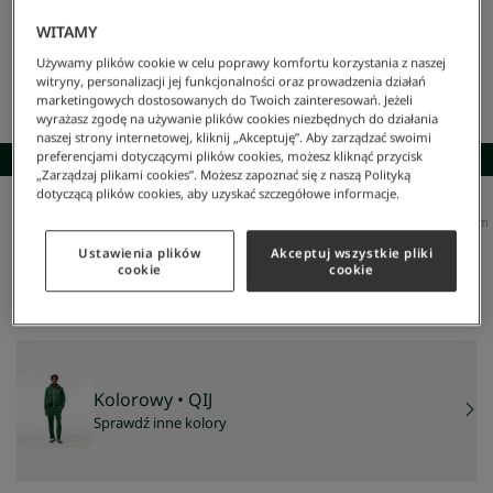
WITAMY
Używamy plików cookie w celu poprawy komfortu korzystania z naszej
witryny, personalizacji jej funkcjonalności oraz prowadzenia działań
marketingowych dostosowanych do Twoich zainteresowań. Jeżeli
wyrażasz zgodę na używanie plików cookies niezbędnych do działania
naszej strony internetowej, kliknij „Akceptuję”. Aby zarządzać swoimi
preferencjami dotyczącymi plików cookies, możesz kliknąć przycisk
SKOMPLETUJ STYLIZACJĘ
„Zarządzaj plikami cookies”. Możesz zapoznać się z naszą Polityką
dotyczącą plików cookies, aby uzyskać szczegółowe informacje.
Lacoste
/
Mężczyzna
/
Odzież
/
Spodnie Dresowe
/
Spodnie Dresowe Paris Z Monogramem
Spodnie Dresowe Paris Z Monogramem
Ustawienia plików
Akceptuj wszystkie pliki
390 zł
cookie
cookie
NAJNIŻSZA CENA Z 30 DNI:
545 zł
-
28
%
CENA REGULARNA:
779 zł
-
50
%
Kolorowy
• QIJ
Sprawdź inne kolory