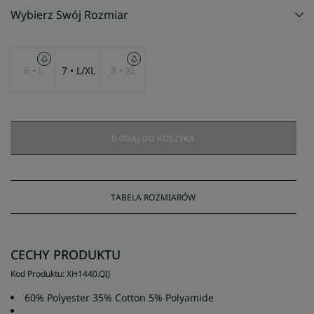
Wybierz Swój Rozmiar
6 • L
7 • L/XL
8 • XL
DODAJ DO KOSZYKA
TABELA ROZMIARÓW
CECHY PRODUKTU
Kod Produktu
:
XH1440
.
QIJ
60% Polyester 35% Cotton 5% Polyamide