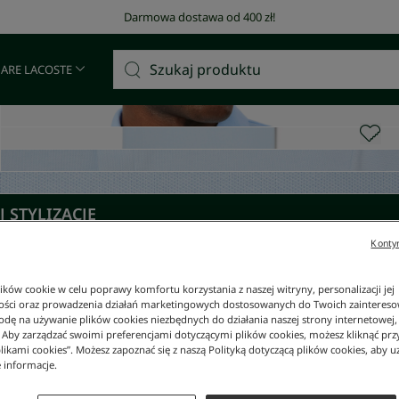
Darmowa dostawa od 400 zł!
 ARE LACOSTE
 STYLIZACJĘ
Kontyn
ków cookie w celu poprawy komfortu korzystania z naszej witryny, personalizacji jej
ości oraz prowadzenia działań marketingowych dostosowanych do Twoich zainteresow
dę na używanie plików cookies niezbędnych do działania naszej strony internetowej, k
. Aby zarządzać swoimi preferencjami dotyczącymi plików cookies, możesz kliknąć prz
likami cookies”. Możesz zapoznać się z naszą Polityką dotyczącą plików cookies, aby u
 informacje.