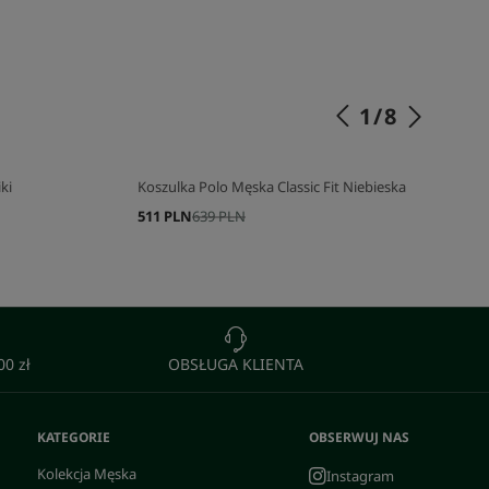
SKOMPLETUJ SWÓJ ZESTAW
1
/
8
ki
Koszulka Polo Męska Classic Fit Niebieska
511 PLN
639 PLN
0 zł
OBSŁUGA KLIENTA
KATEGORIE
OBSERWUJ NAS
Kolekcja Męska
Instagram