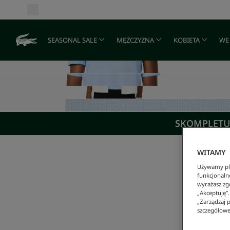
SEASONAL SALE
MĘŻCZYZNA
KOBIETA
WE
SKOMPLETUJ
WITAMY
Używamy pli
funkcjonaln
wyrażasz zgo
„Akceptuję”
„Zarządzaj p
szczegółowe