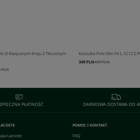
J SWÓJ ZESTAW
SKOMPLETUJ SWÓJ ZESTAW
lo O Klasycznym Kroju Z Tłoczonym
Koszulka Polo Slim Fit L.12.12 Z Pi
349 PLN
499 PLN
 PLN
ZPIECZNA PŁATNOŚĆ
DARMOWA DOSTAWA OD 40
LACOSTE
POMOC I KONTAKT
upa Lacoste
FAQ