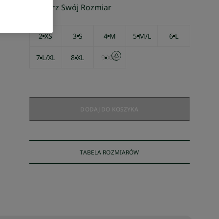
Wybierz Swój Rozmiar
2
XS
3
S
4
M
5
M/L
6
L
7
L/XL
8
XL
9
XXL
DODAJ DO KOSZYKA
TABELA ROZMIARÓW