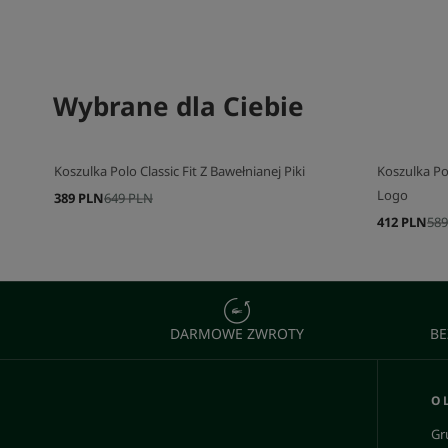
SKOMPLETUJ SWÓJ ZESTAW
Wybrane dla Ciebie
SKOMPLETU
Koszulka Polo Classic Fit Z Bawełnianej Piki
Koszulka Po
Logo
389 PLN
649 PLN
412 PLN
589
DARMOWE ZWROTY
BE
O 
Gr