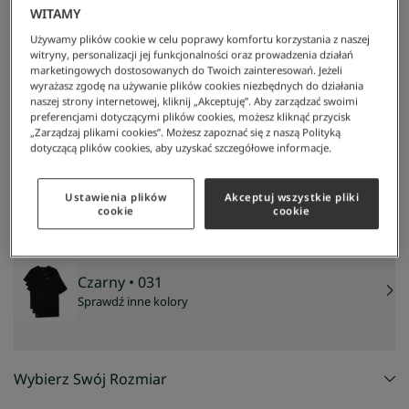
WITAMY
Używamy plików cookie w celu poprawy komfortu korzystania z naszej
witryny, personalizacji jej funkcjonalności oraz prowadzenia działań
marketingowych dostosowanych do Twoich zainteresowań. Jeżeli
wyrażasz zgodę na używanie plików cookies niezbędnych do działania
naszej strony internetowej, kliknij „Akceptuję”. Aby zarządzać swoimi
preferencjami dotyczącymi plików cookies, możesz kliknąć przycisk
„Zarządzaj plikami cookies”. Możesz zapoznać się z naszą Polityką
Lacoste
/
Mężczyzna
/
Odzież
/
Odzież Sportowa
/
3-Pak Czarnych Koszulek Lounge
dotyczącą plików cookies, aby uzyskać szczegółowe informacje.
3-pak czarnych koszulek Lounge
160 zł
NAJNIŻSZA CENA Z 30 DNI:
160 zł
Ustawienia plików
Akceptuj wszystkie pliki
CENA REGULARNA:
229 zł
-
30
%
cookie
cookie
Czarny
• 031
Sprawdź inne kolory
Wybierz Swój Rozmiar