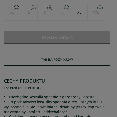
XS
S
M
L
XL
XXL
DODAJ DO KOSZYKA
TABELA ROZMIARÓW
CECHY PRODUKTU
Kod Produktu
:
TH9010
.
031
Niezbędne koszulki spodnie z garderoby Lacoste
Ta podstawowa koszulka spodnia o regularnym kroju,
wykonana z lekkiej bawełnianej dzianiny jersey, zapewnia
maksymalny komfort i oddychalność
Codzienny must-have do noszenia pod koszule