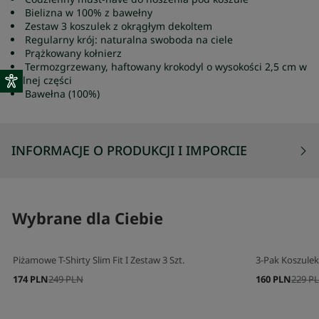
Bielizna w 100% z bawełny
Zestaw 3 koszulek z okrągłym dekoltem
Regularny krój: naturalna swoboda na ciele
Prążkowany kołnierz
Termozgrzewany, haftowany krokodyl o wysokości 2,5 cm w
dolnej części
Bawełna (100%)
INFORMACJE O PRODUKCJI I IMPORCIE
Wybrane dla Ciebie
Piżamowe T-Shirty Slim Fit I Zestaw 3 Szt.
3-Pak Koszule
174 PLN
249 PLN
160 PLN
229 P