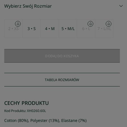
Wybierz Swój Rozmiar
2 • XS
3 • S
4 • M
5 • M/L
6 • L
7 • L/XL
DODAJ DO KOSZYKA
TABELA ROZMIARÓW
CECHY PRODUKTU
Kod Produktu
:
XH0260
.
60L
Cotton (80%), Polyester (13%), Elastane (7%)