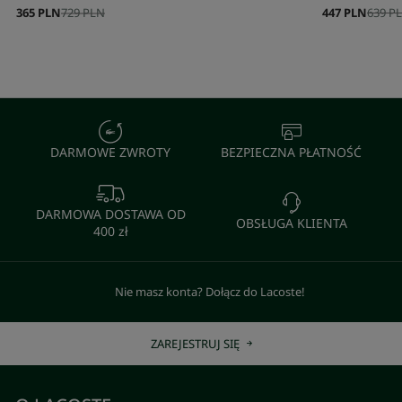
365 PLN
729 PLN
447 PLN
639 P
DARMOWE ZWROTY
BEZPIECZNA PŁATNOŚĆ
DARMOWA DOSTAWA OD
OBSŁUGA KLIENTA
400 zł
Nie masz konta? Dołącz do Lacoste!
ZAREJESTRUJ SIĘ