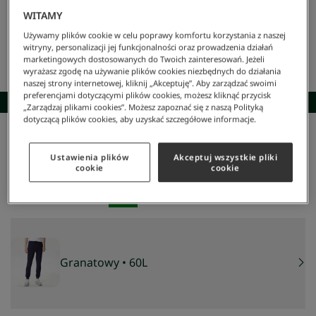
WITAMY
Używamy plików cookie w celu poprawy komfortu korzystania z naszej
witryny, personalizacji jej funkcjonalności oraz prowadzenia działań
marketingowych dostosowanych do Twoich zainteresowań. Jeżeli
wyrażasz zgodę na używanie plików cookies niezbędnych do działania
naszej strony internetowej, kliknij „Akceptuję”. Aby zarządzać swoimi
preferencjami dotyczącymi plików cookies, możesz kliknąć przycisk
SKOMPLETUJ STYLIZACJĘ
„Zarządzaj plikami cookies”. Możesz zapoznać się z naszą Polityką
dotyczącą plików cookies, aby uzyskać szczegółowe informacje.
Lacoste
/
Mężczyzna
/
Odzież
/
Spodnie Dresowe
/
Spodnie Dresowe
Spodnie Dresowe
Ustawienia plików
Akceptuj wszystkie pliki
cookie
cookie
384 zł
NAJNIŻSZA CENA Z 30 DNI:
329,40 zł
CENA REGULARNA:
549 zł
-
30
%
Granatowy
• 60L