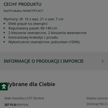
CECHY PRODUKTU
Kod Produktu
:
NH4679TX
.
N71
Wymiary: dł. 16 x wys, 21 x szer. 7 cm
Efekt piqué na zewnątrz
Regulowany pasek: 80-140 cm
2 kieszenie zewnętrzne, 2 kieszenie wewnętrzne
Kontrastowy krokodyl z przodu
Wykończenie zewnętrzne: poliuretan (100%)
INFORMACJE O PRODUKCJI I IMPORCIE
Wybrane dla Ciebie
Mała Saszetka LCST Slimline
Męska Listonos
Drobnej Piki 
307 PLN
439 PLN