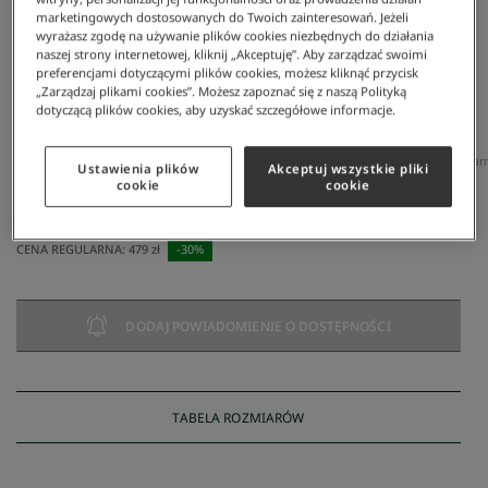
marketingowych dostosowanych do Twoich zainteresowań. Jeżeli
wyrażasz zgodę na używanie plików cookies niezbędnych do działania
naszej strony internetowej, kliknij „Akceptuję”. Aby zarządzać swoimi
preferencjami dotyczącymi plików cookies, możesz kliknąć przycisk
„Zarządzaj plikami cookies”. Możesz zapoznać się z naszą Polityką
dotyczącą plików cookies, aby uzyskać szczegółowe informacje.
Lacoste
/
Mężczyzna
/
Akcesoria
/
Czapki Zimowe
/
Torby
/
Torba Listonosza
/
Lcst Męska Czar
Ustawienia plików
Akceptuj wszystkie pliki
Lcst Męska Czarna Torba Listonoszka
cookie
cookie
335 zł
NAJNIŻSZA CENA Z 30 DNI:
335 zł
CENA REGULARNA:
479 zł
-
30
%
DODAJ POWIADOMIENIE O DOSTĘPNOŚCI
TABELA ROZMIARÓW