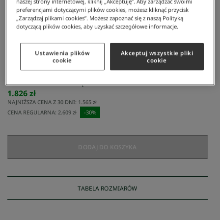
naszej strony internetowej, kliknij „Akceptuję”. Aby zarządzać swoimi
preferencjami dotyczącymi plików cookies, możesz kliknąć przycisk
„Zarządzaj plikami cookies”. Możesz zapoznać się z naszą Polityką
dotyczącą plików cookies, aby uzyskać szczegółowe informacje.
Ustawienia plików
Akceptuj wszystkie pliki
cookie
cookie
Lacoste
/
Mężczyzna
/
Odzież
/
Kurtki I Płaszcze
/
Niebieska Kurtka Męska
Niebieska kurtka męska
1.826 zł
NAJNIŻSZA CENA Z 30 DNI:
1.565 zł
CENA REGULARNA:
2.609 zł
-
30
%
DODAJ DO KOSZYKA
TABELA ROZMIARÓW