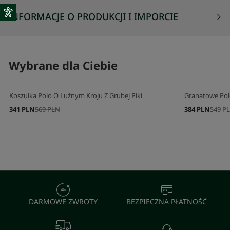
INFORMACJE O PRODUKCJI I IMPORCIE
Wybrane dla Ciebie
Koszulka Polo O Luźnym Kroju Z Grubej Piki
Granatowe Polo 
341 PLN
569 PLN
384 PLN
549 P
DARMOWE ZWROTY
BEZPIECZNA PŁATNOŚĆ