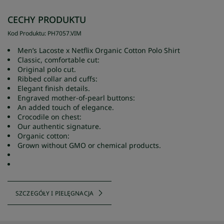
CECHY PRODUKTU
Kod Produktu
:
PH7057
.
VIM
Men’s Lacoste x Netflix Organic Cotton Polo Shirt
Classic, comfortable cut:
Original polo cut.
Ribbed collar and cuffs:
Elegant finish details.
Engraved mother-of-pearl buttons:
An added touch of elegance.
Crocodile on chest:
Our authentic signature.
Organic cotton:
Grown without GMO or chemical products.
SZCZEGÓŁY I PIELĘGNACJA