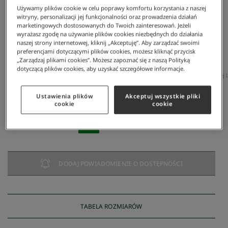
Używamy plików cookie w celu poprawy komfortu korzystania z naszej
witryny, personalizacji jej funkcjonalności oraz prowadzenia działań
marketingowych dostosowanych do Twoich zainteresowań. Jeżeli
wyrażasz zgodę na używanie plików cookies niezbędnych do działania
naszej strony internetowej, kliknij „Akceptuję”. Aby zarządzać swoimi
preferencjami dotyczącymi plików cookies, możesz kliknąć przycisk
„Zarządzaj plikami cookies”. Możesz zapoznać się z naszą Polityką
dotyczącą plików cookies, aby uzyskać szczegółowe informacje.
Lacoste
/
Mężczyzna
/
Odzież
/
Koszulki Polo
/
Męska Koszulka Polo Z Bawełny Organicznej L
Męska Koszulka Polo Z Bawełny Organicznej Lacoste X
Netflix
Ustawienia plików
Akceptuj wszystkie pliki
cookie
cookie
300 zł
NAJNIŻSZA CENA Z 30 DNI:
306 zł
-
2
%
CENA REGULARNA:
599 zł
-
50
%
DODAJ POWIADOMIENIE O DOSTĘPNOŚCI
TABELA ROZMIARÓW