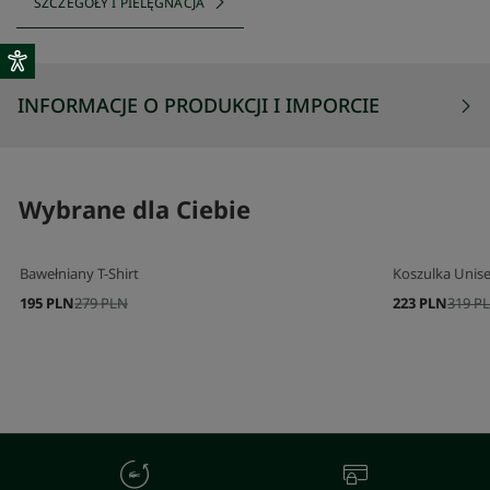
SZCZEGÓŁY I PIELĘGNACJA
INFORMACJE O PRODUKCJI I IMPORCIE
Wybrane dla Ciebie
Bawełniany T-Shirt
Koszulka Unise
195 PLN
279 PLN
223 PLN
319 P