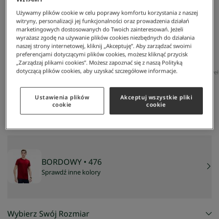
Używamy plików cookie w celu poprawy komfortu korzystania z naszej
witryny, personalizacji jej funkcjonalności oraz prowadzenia działań
marketingowych dostosowanych do Twoich zainteresowań. Jeżeli
wyrażasz zgodę na używanie plików cookies niezbędnych do działania
naszej strony internetowej, kliknij „Akceptuję”. Aby zarządzać swoimi
preferencjami dotyczącymi plików cookies, możesz kliknąć przycisk
„Zarządzaj plikami cookies”. Możesz zapoznać się z naszą Polityką
dotyczącą plików cookies, aby uzyskać szczegółowe informacje.
Lacoste
/
Mężczyzna
/
Odzież
/
T-Shirty
/
Męski T-Shirt Z Dekoltem Typu Crew Neck Z Bawe
Męski T-shirt Z Dekoltem Typu Crew Neck Z Bawełny
Pima
Ustawienia plików
Akceptuj wszystkie pliki
179 zł
cookie
cookie
NAJNIŻSZA CENA Z 30 DNI:
179 zł
CENA REGULARNA:
299 zł
-
40
%
BORDOWY
• 476
Sprawdź inne kolory
Wybierz Swój Rozmiar