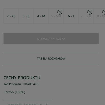
2 • XS
3 • S
4 • M
5 • M/L
6 • L
7 • L/XL
8 • X
DODAJ DO KOSZYKA
TABELA ROZMIARÓW
CECHY PRODUKTU
Kod Produktu
:
TH6709
.
476
Cotton (100%)