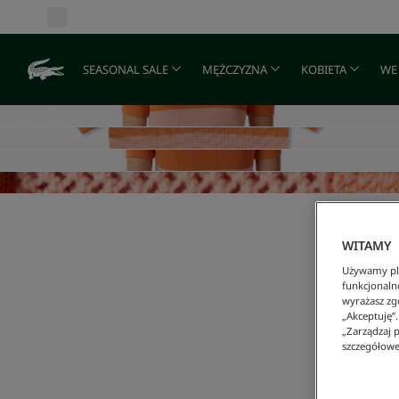
SEASONAL SALE
MĘŻCZYZNA
KOBIETA
WE
WITAMY
Używamy pli
funkcjonaln
wyrażasz zgo
„Akceptuję”
„Zarządzaj p
szczegółowe