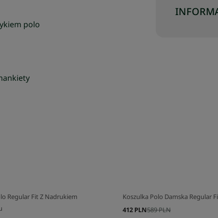
INFORMA
zykiem polo
 mankiety
lo Regular Fit Z Nadrukiem
Koszulka Polo Damska Regular F
u
412 PLN
589 PLN