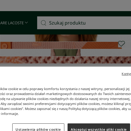
Darmowa dostawa od 400 zł!
 ARE LACOSTE
Kontyn
ków cookie w celu poprawy komfortu korzystania z naszej witryny, personalizacji jej
ości oraz prowadzenia działań marketingowych dostosowanych do Twoich zainteresow
dę na używanie plików cookies niezbędnych do działania naszej strony internetowej, k
. Aby zarządzać swoimi preferencjami dotyczącymi plików cookies, możesz kliknąć prz
likami cookies”. Możesz zapoznać się z naszą Polityką dotyczącą plików cookies, aby u
 informacje.
Ustawienia plików cookie
Akceptuj wszystkie pliki cookie