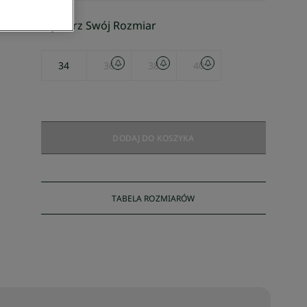
Wybierz Swój Rozmiar
34
36
38
40
DODAJ DO KOSZYKA
TABELA ROZMIARÓW