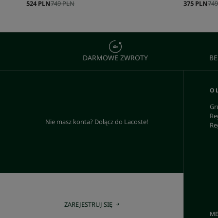
524 PLN
749 PLN
375 PLN
749
DARMOWE ZWROTY
BE
O 
Gr
Re
Nie masz konta? Dołącz do Lacoste!
Re
ZAREJESTRUJ SIĘ
ME