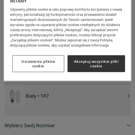
WITAMY
Używamy plików cookie w celu poprawy komfortu korzystania z naszej
witryny, personalizacji jej funkcjonalności oraz prowadzenia działań
marketingowych dostosowanych do Twoich zainteresowań. Jeżeli
wyrażasz zgodę na używanie plików cookies niezbędnych do działania
naszej strony internetowej, kliknij „Akceptuję”. Aby zarządzać swoimi
preferencjami dotyczącymi plików cookies, możesz kliknąć przycisk
„Zarządzaj plikami cookies”. Możesz zapoznać się z naszą Polityką
Lacoste
/
Kobieta
/
Obuwie
/
Sneakersy
/
Damskie Zamszowe Trampki Baseshot
dotyczącą plików cookies, aby uzyskać szczegółowe informacje.
Damskie zamszowe trampki Baseshot
260 zł
Ustawienia plików
Akceptuj wszystkie pliki
NAJNIŻSZA CENA Z 30 DNI:
363 zł
-
28
%
cookie
cookie
CENA REGULARNA:
519 zł
-
50
%
Biały
• 1R7
Wybierz Swój Rozmiar