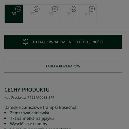
36
37
38
39
40
DODAJ POWIADOMIENIE O DOSTĘPNOŚCI
TABELA ROZMIARÓW
CECHY PRODUKTU
Kod Produktu
:
749SFA0053
.
1R7
Damskie zamszowe trampki Baseshot
Zamszowa cholewka
Tkana metka na języku
Wyściółka z tkaniny