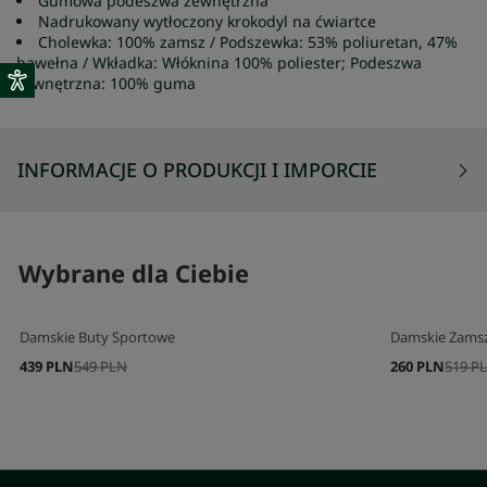
Gumowa podeszwa zewnętrzna
Nadrukowany wytłoczony krokodyl na ćwiartce
Cholewka: 100% zamsz / Podszewka: 53% poliuretan, 47%
bawełna / Wkładka: Włóknina 100% poliester; Podeszwa
zewnętrzna: 100% guma
INFORMACJE O PRODUKCJI I IMPORCIE
Wybrane dla Ciebie
Damskie Buty Sportowe
Damskie Zams
439 PLN
549 PLN
260 PLN
519 P