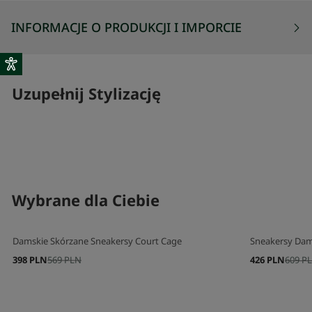
INFORMACJE O PRODUKCJI I IMPORCIE
Uzupełnij Stylizację
SKOMPLETUJ SWÓJ ZESTAW
SKOMPLETUJ 
Wybrane dla Ciebie
Damskie Skórzane Sneakersy Court Cage
Sneakersy Dams
398 PLN
569 PLN
426 PLN
609 P