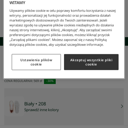
WITAMY
Używamy plików cookie w celu poprawy komfortu korzystania z naszej
witryny, personalizacji jej funkcjonalności oraz prowadzenia działań
marketingowych dostosowanych do Twoich zainteresowań. Jeżeli
wyrażasz zgodę na używanie plików cookies niezbędnych do działania
naszej strony internetowej, kliknij „Akceptuję”. Aby zarządzać swoimi
preferencjami dotyczącymi plików cookies, możesz kliknąć przycisk
„Zarządzaj plikami cookies”. Możesz zapoznać się z naszą Polityką
SKOMPLETUJ STYLIZACJĘ
dotyczącą plików cookies, aby uzyskać szczegółowe informacje.
Lacoste
/
Kobieta
/
Obuwie
/
Sneakersy
/
Damskie Skórzane Sneakersy Court Cage
Ustawienia plików
Akceptuj wszystkie pliki
Damskie skórzane sneakersy Court Cage
cookie
cookie
398 zł
NAJNIŻSZA CENA Z 30 DNI:
398 zł
CENA REGULARNA:
569 zł
-
30
%
Biały
• 208
Sprawdź inne kolory