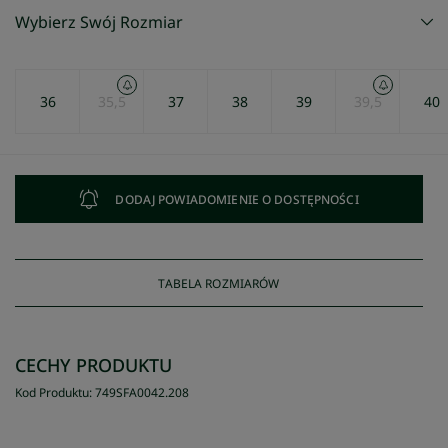
Wybierz Swój Rozmiar
36
35,5
37
38
39
39,5
40
DODAJ POWIADOMIENIE O DOSTĘPNOŚCI
TABELA ROZMIARÓW
CECHY PRODUKTU
Kod Produktu
:
749SFA0042
.
208