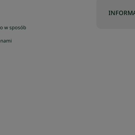
INFORMA
ego w sposób
onami