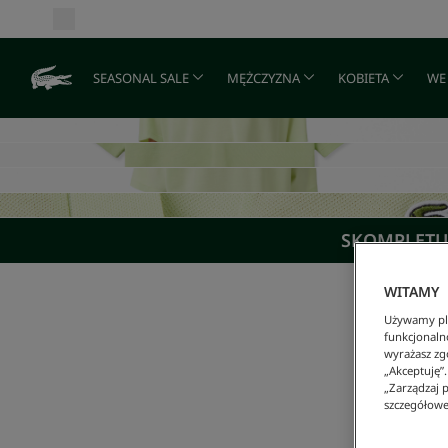
SEASONAL SALE
MĘŻCZYZNA
KOBIETA
WE
SKOMPLETUJ
WITAMY
Używamy pli
funkcjonaln
wyrażasz zgo
„Akceptuję”
„Zarządzaj p
szczegółowe