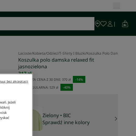
Lacoste
/
Kobieta
/
Odzież
/
T-Shirty I Bluzki
/
Koszulka Polo Damska Relaxed
Koszulka polo damska relaxed fit
jasnozielona
317 zł
NAJNIŻSZA CENA Z 30 DNI:
370 zł
-
14
%
uuj bez akceptacji
CENA REGULARNA:
529 zł
-
40
%
ań. Jeżeli
liknij
ycisk
Zielony
• BIC
zyskać
Sprawdź inne kolory