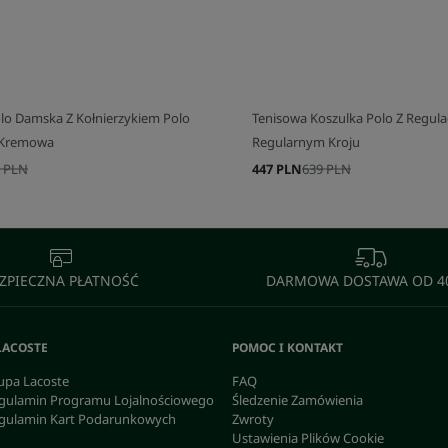
J SWÓJ ZESTAW
SKOMPLETUJ SWÓJ ZESTAW
lo Damska Z Kołnierzykiem Polo
Tenisowa Koszulka Polo Z Regulac
t Kremowa
Regularnym Kroju
 PLN
447 PLN
639 PLN
ZPIECZNA PŁATNOŚĆ
DARMOWA DOSTAWA OD 40
LACOSTE
POMOC I KONTAKT
upa Lacoste
FAQ
gulamin Programu Lojalnościowego
Śledzenie Zamówienia
gulamin Kart Podarunkowych
Zwroty
Ustawienia Plików Cookie