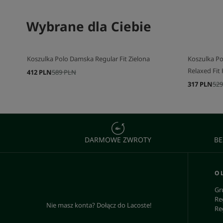
SKOMPLETUJ SWÓJ ZESTAW
Wybrane dla Ciebie
SKOMPLETU
Koszulka Polo Damska Regular Fit Zielona
Koszulka Po
Relaxed Fi
412 PLN
589 PLN
317 PLN
529
DARMOWE ZWROTY
BE
O 
Gr
Re
Nie masz konta? Dołącz do Lacoste!
Re