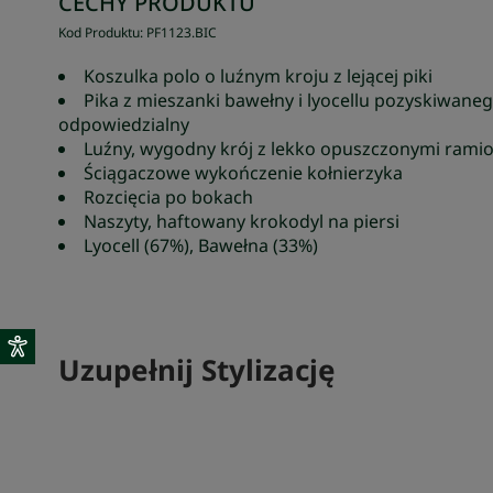
CECHY PRODUKTU
Kod Produktu
:
PF1123
.
BIC
Koszulka polo o luźnym kroju z lejącej piki
Pika z mieszanki bawełny i lyocellu pozyskiwan
odpowiedzialny
Luźny, wygodny krój z lekko opuszczonymi rami
Ściągaczowe wykończenie kołnierzyka
Rozcięcia po bokach
Naszyty, haftowany krokodyl na piersi
Lyocell (67%), Bawełna (33%)
Uzupełnij Stylizację