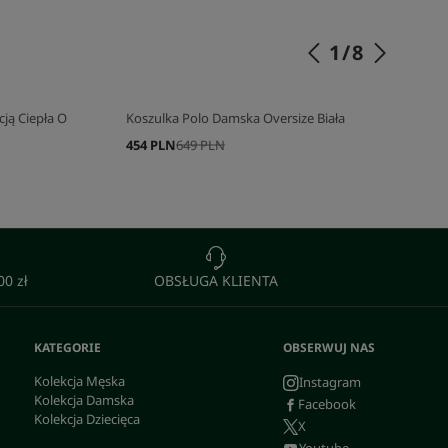
SKOMPLETUJ SWÓJ ZESTAW
1
/
8
ją Ciepła O
Koszulka Polo Damska Oversize Biała
454 PLN
649 PLN
0 zł
OBSŁUGA KLIENTA
KATEGORIE
OBSERWUJ NAS
Kolekcja Męska
Instagram
Kolekcja Damska
Facebook
Kolekcja Dziecięca
X