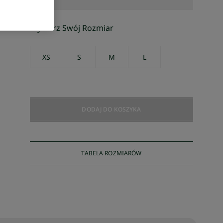
Wybierz Swój Rozmiar
XS
S
M
L
DODAJ DO KOSZYKA
TABELA ROZMIARÓW