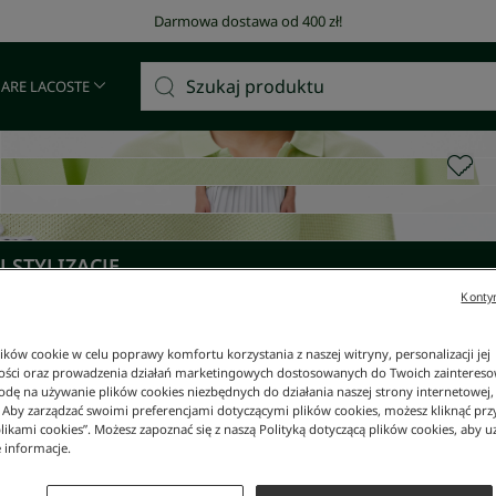
Darmowa dostawa od 400 zł!
 ARE LACOSTE
 STYLIZACJĘ
Kontyn
ków cookie w celu poprawy komfortu korzystania z naszej witryny, personalizacji jej
ości oraz prowadzenia działań marketingowych dostosowanych do Twoich zainteresow
dę na używanie plików cookies niezbędnych do działania naszej strony internetowej, k
. Aby zarządzać swoimi preferencjami dotyczącymi plików cookies, możesz kliknąć prz
likami cookies”. Możesz zapoznać się z naszą Polityką dotyczącą plików cookies, aby u
 informacje.