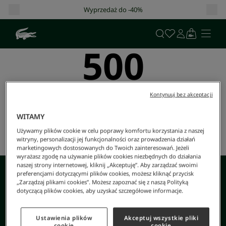
Wyprzedaż do -40%
500
Wystąpił nieoczekiwany błąd.
Kontynuuj bez akceptacji
Spróbuj ponownie później.
WITAMY
Wróć do strony głównej
Używamy plików cookie w celu poprawy komfortu korzystania z naszej
witryny, personalizacji jej funkcjonalności oraz prowadzenia działań
Spróbuj Ponownie
marketingowych dostosowanych do Twoich zainteresowań. Jeżeli
wyrażasz zgodę na używanie plików cookies niezbędnych do działania
naszej strony internetowej, kliknij „Akceptuję”. Aby zarządzać swoimi
preferencjami dotyczącymi plików cookies, możesz kliknąć przycisk
„Zarządzaj plikami cookies”. Możesz zapoznać się z naszą Polityką
DARMOWE ZWROTY
BEZPIECZNA PŁATNOŚĆ
dotyczącą plików cookies, aby uzyskać szczegółowe informacje.
Ustawienia plików
Akceptuj wszystkie pliki
DARMOWA DOSTAWA OD
OBSŁUGA KLIENTA
cookie
cookie