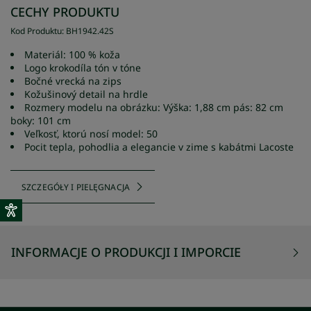
CECHY PRODUKTU
Kod Produktu
:
BH1942
.
42S
Materiál: 100 % koža
Logo krokodíla tón v tóne
Bočné vrecká na zips
Kožušinový detail na hrdle
Rozmery modelu na obrázku: Výška: 1,88 cm pás: 82 cm
boky: 101 cm
Veľkosť, ktorú nosí model: 50
Pocit tepla, pohodlia a elegancie v zime s kabátmi Lacoste
SZCZEGÓŁY I PIELĘGNACJA
INFORMACJE O PRODUKCJI I IMPORCIE