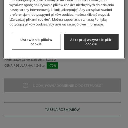
wyrażasz zgodę na używanie plików cookies niezbędnych do działania
naszej strony internetowej, kliknij „Akceptuję”. Aby zarządzać swoimi
preferencjami dotyczącymi plików cookies, możesz kliknąć przycisk
„Zarządzaj plikami cookies”. Możesz zapoznać się z naszą Polityką
dotyczącą plików cookies, aby uzyskać szczegółowe informacje.
Ustawienia plików
Akceptuj wszystkie pliki
Lacoste
/
Mężczyzna
/
Odzież
/
Kurtki I Płaszcze
/
Men's Coat
cookie
cookie
Men's Coat
1.275 zł
NAJNIŻSZA CENA Z 30 DNI:
1.275 zł
CENA REGULARNA:
4.249 zł
-
70
%
DODAJ POWIADOMIENIE O DOSTĘPNOŚCI
TABELA ROZMIARÓW