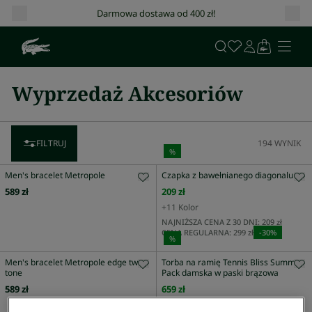
Darmowa dostawa od 400 zł!
Wyprzedaż Akcesoriów
FILTRUJ
194
WYNIK
%
Men's bracelet Metropole
Czapka z bawełnianego diagonalu
589 zł
209 zł
+
11
Kolor
NAJNIŻSZA CENA Z 30 DNI:
209 zł
CENA REGULARNA:
299 zł
-
30
%
%
Men's bracelet Metropole edge two
Torba na ramię Tennis Bliss Summer
tone
Pack damska w paski brązowa
589 zł
659 zł
NAJNIŻSZA CENA Z 30 DNI:
769 zł