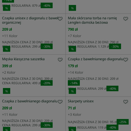
CENA REGULARNA:
879 zł
-
40
%
%
%
Czapka unisex z diagonalu z bawełny
Mała skórzana torba na ramię
organicznej
Lenglen damska beżowa
209 zł
790 zł
+
11
Kolor
+
7
Kolor
NAJNIŻSZA CENA Z 30 DNI:
209 zł
NAJNIŻSZA CENA Z 30 DNI:
790 zł
CENA REGULARNA:
299 zł
-
30
%
CENA REGULARNA:
1.129 zł
-
30
%
%
%
Męska klasyczna saszetka
Czapka z bawełnianego diagonalu
399 zł
179 zł
+
2
Kolor
+
14
Kolor
NAJNIŻSZA CENA Z 30 DNI:
399 zł
NAJNIŻSZA CENA Z 30 DNI:
209 zł
CENA REGULARNA:
499 zł
-
20
%
-
14
%
CENA REGULARNA:
299 zł
-
40
%
%
%
Czapka z bawełnianego diagonalu
Skarpety unisex
209 zł
71 zł
+
11
Kolor
+
3
Kolor
NAJNIŻSZA CENA Z 30 DNI:
209 zł
NAJNIŻSZA CENA Z 30 DNI:
95 zł
-
25
%
CENA REGULARNA:
299 zł
-
30
%
CENA REGULARNA:
119 zł
-
40
%
%
%