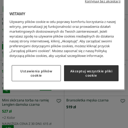
Kontynuuj bez akceptacji
-
14
%
CENA REGULARNA:
1.099 zł
-
40
%
%
%
WITAMY
Czapka Unisex Z Diagonalu Z
Mała torba na ramię Tennis Bliss
Używamy plików cookie w celu poprawy komfortu korzystania z naszej
Bawełny Organicznej
Summer Pack damska w paski
witryny, personalizacji jej funkcjonalności oraz prowadzenia działań
brązowa
179 zł
marketingowych dostosowanych do Twoich zainteresowań. Jeżeli
515 zł
wyrażasz zgodę na używanie plików cookies niezbędnych do działania
+
14
Kolor
NAJNIŻSZA CENA Z 30 DNI:
601 zł
naszej strony internetowej, kliknij „Akceptuję”. Aby zarządzać swoimi
NAJNIŻSZA CENA Z 30 DNI:
209 zł
-
14
%
preferencjami dotyczącymi plików cookies, możesz kliknąć przycisk
-
14
%
CENA REGULARNA:
859 zł
-
40
%
„Zarządzaj plikami cookies”. Możesz zapoznać się z naszą Polityką
CENA REGULARNA:
299 zł
-
40
%
%
%
dotyczącą plików cookies, aby uzyskać szczegółowe informacje.
Skarpety unisex
Skórzana torba na ramię Chantaco
Piqué
95 zł
Ustawienia plików
Akceptuj wszystkie pliki
461 zł
cookie
cookie
+
3
Kolor
NAJNIŻSZA CENA Z 30 DNI:
461 zł
NAJNIŻSZA CENA Z 30 DNI:
95 zł
CENA REGULARNA:
659 zł
-
30
%
CENA REGULARNA:
119 zł
-
20
%
%
Mini skórzana torba na ramię
Bransoletka męska czarna
Lenglen damska czarna
519 zł
527 zł
+
2
Kolor
NAJNIŻSZA CENA Z 30 DNI:
615 zł
-
14
%