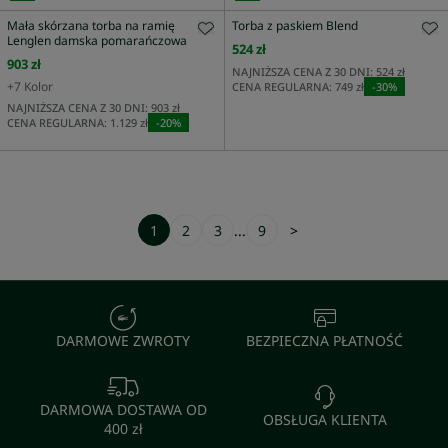
Mała skórzana torba na ramię
Torba z paskiem Blend
Lenglen damska pomarańczowa
524 zł
903 zł
NAJNIŻSZA CENA Z 30 DNI:
524 zł
+
7
Kolor
CENA REGULARNA:
749 zł
-
30
%
NAJNIŻSZA CENA Z 30 DNI:
903 zł
CENA REGULARNA:
1.129 zł
-
20
%
1
2
3
...
9
>
DARMOWE ZWROTY
BEZPIECZNA PŁATNOŚĆ
DARMOWA DOSTAWA OD
OBSŁUGA KLIENTA
400 zł