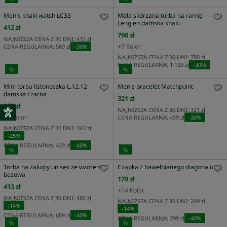
Men's khaki watch LC33
Mała skórzana torba na ramię
Lenglen damska khaki
412 zł
790 zł
NAJNIŻSZA CENA Z 30 DNI:
412 zł
+
7
Kolor
CENA REGULARNA:
589 zł
-
30
%
NAJNIŻSZA CENA Z 30 DNI:
790 zł
CENA REGULARNA:
1.129 zł
-
30
%
%
%
Mini torba listonoszka L.12.12
Men's bracelet Matchpoint
damska czarna
321 zł
257 zł
NAJNIŻSZA CENA Z 30 DNI:
321 zł
+
3
Kolor
CENA REGULARNA:
459 zł
-
30
%
NAJNIŻSZA CENA Z 30 DNI:
343 zł
-
25
%
CENA REGULARNA:
429 zł
-
40
%
%
%
Torba na zakupy unisex ze wzorem
Czapka z bawełnianego diagonalu
beżowa
179 zł
413 zł
+
14
Kolor
NAJNIŻSZA CENA Z 30 DNI:
482 zł
NAJNIŻSZA CENA Z 30 DNI:
209 zł
-
14
%
-
14
%
CENA REGULARNA:
689 zł
-
40
%
CENA REGULARNA:
299 zł
-
40
%
%
%