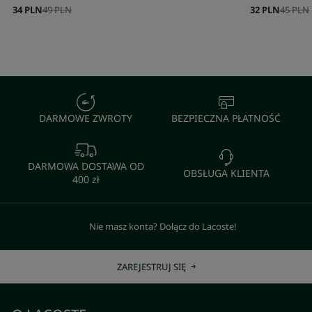
34 PLN
49 PLN
32 PLN
45 PLN
DARMOWE ZWROTY
BEZPIECZNA PŁATNOŚĆ
DARMOWA DOSTAWA OD
OBSŁUGA KLIENTA
400 zł
Nie masz konta? Dołącz do Lacoste!
ZAREJESTRUJ SIĘ