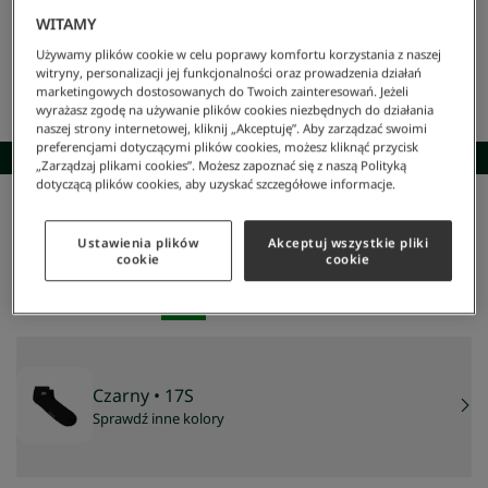
WITAMY
Używamy plików cookie w celu poprawy komfortu korzystania z naszej
witryny, personalizacji jej funkcjonalności oraz prowadzenia działań
marketingowych dostosowanych do Twoich zainteresowań. Jeżeli
wyrażasz zgodę na używanie plików cookies niezbędnych do działania
naszej strony internetowej, kliknij „Akceptuję”. Aby zarządzać swoimi
preferencjami dotyczącymi plików cookies, możesz kliknąć przycisk
SKOMPLETUJ STYLIZACJĘ
„Zarządzaj plikami cookies”. Możesz zapoznać się z naszą Polityką
dotyczącą plików cookies, aby uzyskać szczegółowe informacje.
Lacoste
/
Mężczyzna
/
Akcesoria
/
Skarpetki
/
Skarpety Męskie
Skarpety męskie
Ustawienia plików
Akceptuj wszystkie pliki
cookie
cookie
31 zł
NAJNIŻSZA CENA Z 30 DNI:
31 zł
CENA REGULARNA:
39 zł
-
21
%
Czarny
• 17S
Sprawdź inne kolory