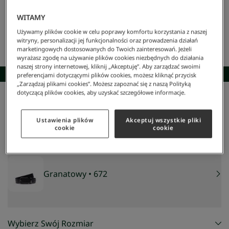
WITAMY
Używamy plików cookie w celu poprawy komfortu korzystania z naszej
witryny, personalizacji jej funkcjonalności oraz prowadzenia działań
marketingowych dostosowanych do Twoich zainteresowań. Jeżeli
wyrażasz zgodę na używanie plików cookies niezbędnych do działania
naszej strony internetowej, kliknij „Akceptuję”. Aby zarządzać swoimi
SKOMPLETUJ STYLIZACJĘ
preferencjami dotyczącymi plików cookies, możesz kliknąć przycisk
„Zarządzaj plikami cookies”. Możesz zapoznać się z naszą Polityką
dotyczącą plików cookies, aby uzyskać szczegółowe informacje.
Lacoste
/
Mężczyzna
/
Akcesoria
/
Paski
/
Skórzany Pasek
Skórzany pasek
Ustawienia plików
Akceptuj wszystkie pliki
459 zł
cookie
cookie
Granatowy
• 672
Wybierz Swój Rozmiar