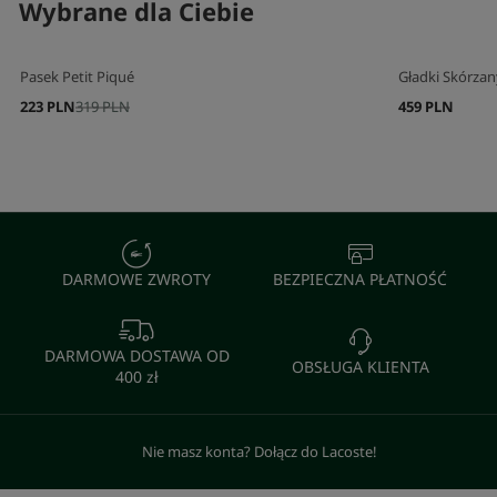
Wybrane dla Ciebie
Pasek Petit Piqué
Gładki Skórza
223 PLN
319 PLN
459 PLN
DARMOWE ZWROTY
BEZPIECZNA PŁATNOŚĆ
DARMOWA DOSTAWA OD
OBSŁUGA KLIENTA
400 zł
Nie masz konta? Dołącz do Lacoste!