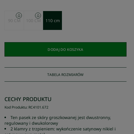
90 CM
100 CM
110 cm
DODAJ DO KOSZYKA
TABELA ROZMIARÓW
CECHY PRODUKTU
Kod Produktu
:
RC4101
.
672
Ten pasek ze skóry groszkowanej jest dwustronny,
regulowany i dwukolorowy
2 klamry z trzpieniem: wykończenie satynowy nikiel i