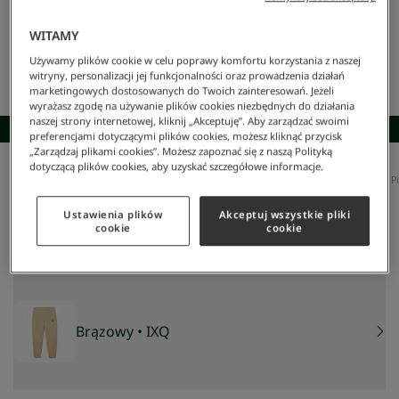
WITAMY
Używamy plików cookie w celu poprawy komfortu korzystania z naszej
witryny, personalizacji jej funkcjonalności oraz prowadzenia działań
marketingowych dostosowanych do Twoich zainteresowań. Jeżeli
wyrażasz zgodę na używanie plików cookies niezbędnych do działania
naszej strony internetowej, kliknij „Akceptuję”. Aby zarządzać swoimi
SKOMPLETUJ STYLIZACJĘ
preferencjami dotyczącymi plików cookies, możesz kliknąć przycisk
„Zarządzaj plikami cookies”. Możesz zapoznać się z naszą Polityką
dotyczącą plików cookies, aby uzyskać szczegółowe informacje.
Lacoste
/
Mężczyzna
/
Odzież
/
Spodnie Dresowe
/
Spodnie Dresowe Jogger Double-Face P
Spodnie dresowe jogger double-face piqué
340 zł
Ustawienia plików
Akceptuj wszystkie pliki
cookie
cookie
NAJNIŻSZA CENA Z 30 DNI:
407 zł
-
16
%
CENA REGULARNA:
679 zł
-
50
%
Brązowy
• IXQ