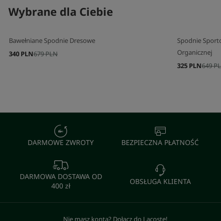
Wybrane dla Ciebie
Bawełniane Spodnie Dresowe
Spodnie Sport
Organicznej
340 PLN
679 PLN
325 PLN
649 P
DARMOWE ZWROTY
BEZPIECZNA PŁATNOŚĆ
DARMOWA DOSTAWA OD
OBSŁUGA KLIENTA
400 zł
Nie masz konta? Dołącz do Lacoste!