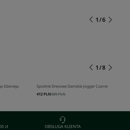
1
/
6
SKOMPLETUJ SWÓJ ZESTAW
1
/
8
o Dżerseju
Spodnie Dresowe Damskie Jogger Czarne
412 PLN
589 PLN
0 zł
OBSŁUGA KLIENTA