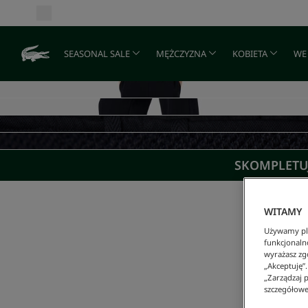
SEASONAL SALE
MĘŻCZYZNA
KOBIETA
WE
SKOMPLETUJ
WITAMY
Używamy pli
funkcjonaln
wyrażasz zgo
„Akceptuję”
„Zarządzaj p
szczegółowe