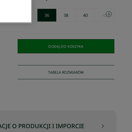
34
36
38
40
42
DODAJ DO KOSZYKA
TABELA ROZMIARÓW
CJE O PRODUKCJI I IMPORCIE