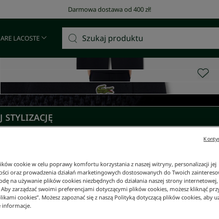
Darmowa dostawa od 400 zł!
 ARE LACOSTE
 STYLIZACJĘ
Kontyn
ków cookie w celu poprawy komfortu korzystania z naszej witryny, personalizacji jej
ości oraz prowadzenia działań marketingowych dostosowanych do Twoich zainteresow
dę na używanie plików cookies niezbędnych do działania naszej strony internetowej, k
. Aby zarządzać swoimi preferencjami dotyczącymi plików cookies, możesz kliknąć prz
likami cookies”. Możesz zapoznać się z naszą Polityką dotyczącą plików cookies, aby u
 informacje.