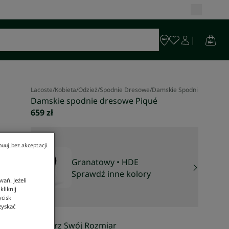
Lacoste
/
Kobieta
/
Odzież
/
Spodnie Dresowe
/
Damskie Spodnie Dresowe
Damskie spodnie dresowe Piqué
659 zł
uuj bez akceptacji
Granatowy
• HDE
Sprawdź inne kolory
ań. Jeżeli
liknij
ycisk
zyskać
Wybierz Swój Rozmiar