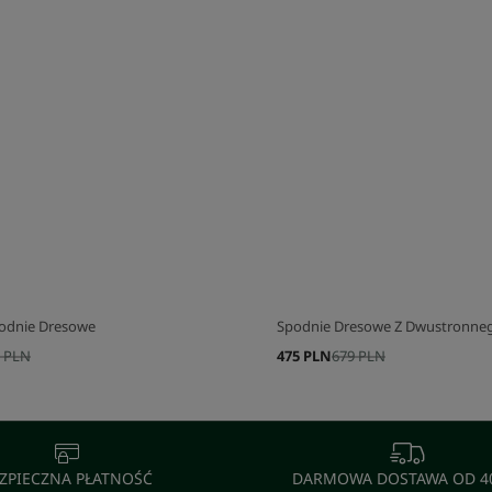
J SWÓJ ZESTAW
SKOMPLETUJ SWÓJ ZESTAW
odnie Dresowe
Spodnie Dresowe Z Dwustronneg
 PLN
475 PLN
679 PLN
ZPIECZNA PŁATNOŚĆ
DARMOWA DOSTAWA OD 40