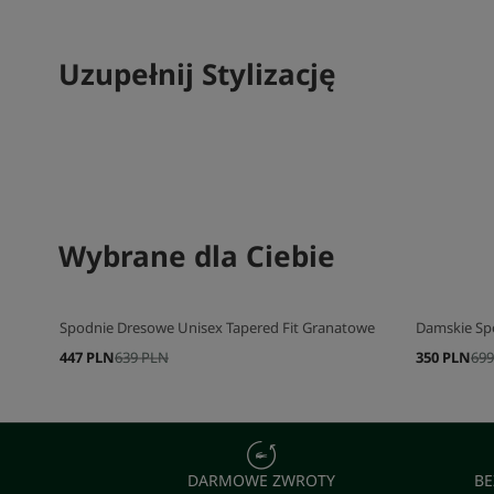
Uzupełnij Stylizację
SKOMPLETUJ SWÓJ ZESTAW
Wybrane dla Ciebie
SKOMPLETU
Spodnie Dresowe Unisex Tapered Fit Granatowe
Damskie Sp
447 PLN
639 PLN
350 PLN
699
DARMOWE ZWROTY
BE