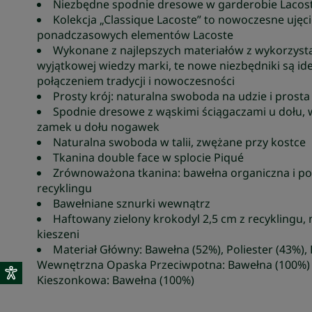
Niezbędne spodnie dresowe w garderobie Lacos
Kolekcja „Classique Lacoste” to nowoczesne ujęc
ponadczasowych elementów Lacoste
Wykonane z najlepszych materiałów z wykorzys
wyjątkowej wiedzy marki, te nowe niezbędniki są i
połączeniem tradycji i nowoczesności
Prosty krój: naturalna swoboda na udzie i prost
Spodnie dresowe z wąskimi ściągaczami u dołu,
zamek u dołu nogawek
Naturalna swoboda w talii, zwężane przy kostce
Tkanina double face w splocie Piqué
Zrównoważona tkanina: bawełna organiczna i pol
recyklingu
Bawełniane sznurki wewnątrz
Haftowany zielony krokodyl 2,5 cm z recyklingu, n
kieszeni
Materiał Główny: Bawełna (52%), Poliester (43%), 
Wewnętrzna Opaska Przeciwpotna: Bawełna (100%) 
Kieszonkowa: Bawełna (100%)