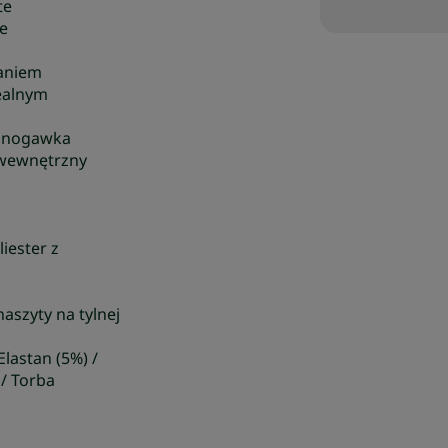
te
ie
taniem
dealnym
a nogawka
 wewnętrzny
iester z
aszyty na tylnej
Elastan (5%) /
/ Torba