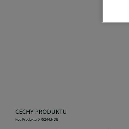
CECHY PRODUKTU
Kod Produktu
:
XF5244
.
HDE