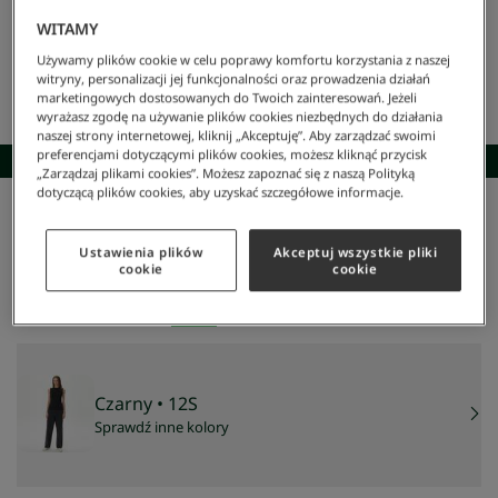
WITAMY
Używamy plików cookie w celu poprawy komfortu korzystania z naszej
witryny, personalizacji jej funkcjonalności oraz prowadzenia działań
marketingowych dostosowanych do Twoich zainteresowań. Jeżeli
wyrażasz zgodę na używanie plików cookies niezbędnych do działania
naszej strony internetowej, kliknij „Akceptuję”. Aby zarządzać swoimi
preferencjami dotyczącymi plików cookies, możesz kliknąć przycisk
SKOMPLETUJ STYLIZACJĘ
„Zarządzaj plikami cookies”. Możesz zapoznać się z naszą Polityką
dotyczącą plików cookies, aby uzyskać szczegółowe informacje.
Lacoste
/
Kobieta
/
Odzież
/
Płaszcze
/
T-Shirt Damski
T-shirt damski
Ustawienia plików
Akceptuj wszystkie pliki
195 zł
cookie
cookie
NAJNIŻSZA CENA Z 30 DNI:
195 zł
CENA REGULARNA:
279 zł
-
30
%
Czarny
• 12S
Sprawdź inne kolory