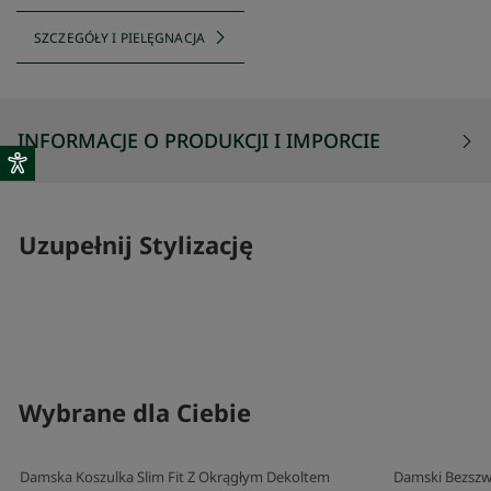
SZCZEGÓŁY I PIELĘGNACJA
INFORMACJE O PRODUKCJI I IMPORCIE
Uzupełnij Stylizację
SKOMPLETUJ SWÓJ ZESTAW
SKOMPLETUJ 
Wybrane dla Ciebie
Damska Koszulka Slim Fit Z Okrągłym Dekoltem
Damski Bezszw