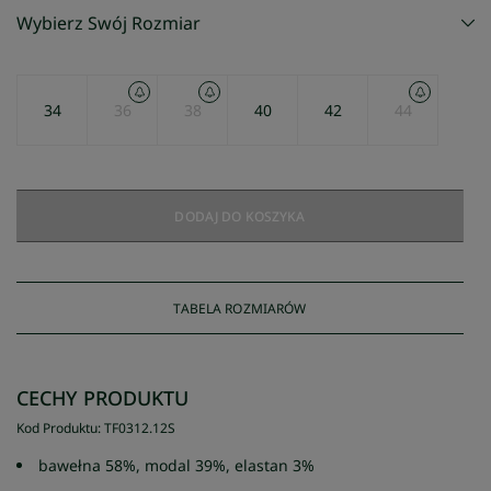
Wybierz Swój Rozmiar
34
36
38
40
42
44
DODAJ DO KOSZYKA
TABELA ROZMIARÓW
CECHY PRODUKTU
Kod Produktu
:
TF0312
.
12S
bawełna 58%, modal 39%, elastan 3%