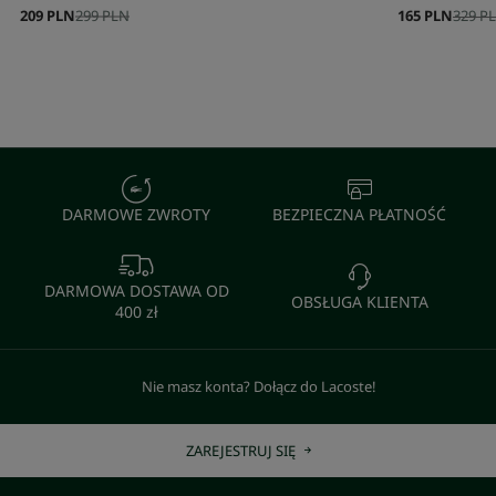
209 PLN
299 PLN
165 PLN
329 P
DARMOWE ZWROTY
BEZPIECZNA PŁATNOŚĆ
DARMOWA DOSTAWA OD
OBSŁUGA KLIENTA
400 zł
Nie masz konta? Dołącz do Lacoste!
ZAREJESTRUJ SIĘ