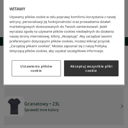
WITAMY
Używamy plików cookie w celu poprawy komfortu korzystania z naszej
witryny, personalizacji jej funkcjonalności oraz prowadzenia działań
marketingowych dostosowanych do Twoich zainteresowań. Jeżeli
wyrażasz zgodę na używanie plików cookies niezbędnych do działania
naszej strony internetowej, kliknij „Akceptuję”. Aby zarządzać swoimi
SKOMPLETUJ STYLIZACJĘ
preferencjami dotyczącymi plików cookies, możesz kliknąć przycisk
„Zarządzaj plikami cookies”. Możesz zapoznać się z naszą Polityką
dotyczącą plików cookies, aby uzyskać szczegółowe informacje.
Lacoste
/
Kobieta
/
Odzież
/
Płaszcze
/
T-Shirt Damski
T-shirt damski
Ustawienia plików
Akceptuj wszystkie pliki
279 zł
cookie
cookie
NAJNIŻSZA CENA Z 30 DNI:
279 zł
CENA REGULARNA:
399 zł
-
30
%
Granatowy
• 23L
Sprawdź inne kolory