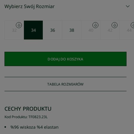
Wybierz Swój Rozmiar
32
34
36
38
40
42
44
DODAJ DO KOSZYKA
TABELA ROZMIARÓW
CECHY PRODUKTU
Kod Produktu
:
TF0823
.
23L
%96 wiskoza %4 elastan