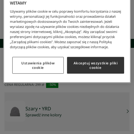
WITAMY
Używamy plików cookie w celu poprawy komfortu korzystania z naszej
witryny, personalizacji jej funkcjonalności oraz prowadzenia działań
marketingowych dostosowanych do Twoich zainteresowań. Jeżeli
wyrażasz zgodę na używanie plików cookies niezbędnych do działania
naszej strony internetowej, kliknij „Akceptuję”. Aby zarządzać swoimi
preferencjami dotyczącymi plików cookies, możesz kliknąć przycisk
„Zarządzaj plikami cookies”. Możesz zapoznać się z naszą Polityką
SKOMPLETUJ STYLIZACJĘ
dotyczącą plików cookies, aby uzyskać szczegółowe informacje.
Lacoste
/
Mężczyzna
/
Akcesoria
/
Czapki Zimowe
/
Wełniana Czapka Unisex
Ustawienia plików
Akceptuj wszystkie pliki
Wełniana czapka unisex
cookie
cookie
150 zł
NAJNIŻSZA CENA Z 30 DNI:
174 zł
-
14
%
CENA REGULARNA:
299 zł
-
50
%
Szary
• YRD
Sprawdź inne kolory