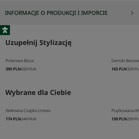
INFORMACJE O PRODUKCJI I IMPORCIE
Uzupełnij Stylizację
Polarowa Bluza
Damski Bezszw
395 PLN
659 PLN
165 PLN
329 P
Wybrane dla Ciebie
Wełniana Czapka Unisex
Prążkowana We
174 PLN
249 PLN
150 PLN
299 P