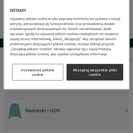
WITAMY
Używamy plików cookie w celu poprawy komfortu korzystania z naszej
witryny, personalizacji jej funkcjonalności oraz prowadzenia działań
marketingowych dostosowanych do Twoich zainteresowań. Jeżeli
wyrażasz zgodę na używanie plików cookies niezbędnych do działania
naszej strony internetowej, kliknij „Akceptuję”. Aby zarządzać swoimi
SKOMPLETUJ STYLIZACJĘ
preferencjami dotyczącymi plików cookies, możesz kliknąć przycisk
„Zarządzaj plikami cookies”. Możesz zapoznać się z naszą Polityką
dotyczącą plików cookies, aby uzyskać szczegółowe informacje.
Lacoste
/
Kobieta
/
Odzież
/
Koszule
/
Dzianinowy Kardigan Warkoczowy Z Efektem Sprania
Dzianinowy kardigan warkoczowy z efektem sprania
Ustawienia plików
Akceptuj wszystkie pliki
587 zł
cookie
cookie
NAJNIŻSZA CENA Z 30 DNI:
503 zł
CENA REGULARNA:
839 zł
-
30
%
Niebieski
• HD9