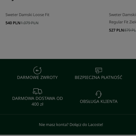
Sweter Damski Loose Fit
Sweter Damski
Regular Fit Zie
540 PLN
1.079 PLN
527 PLN
879 P
DARMOWE ZWROTY
BEZPIECZNA PŁATNOŚĆ
DARMOWA DOSTAWA OD
OBSŁUGA KLIENTA
400 zł
Nie masz konta? Dołącz do Lacoste!