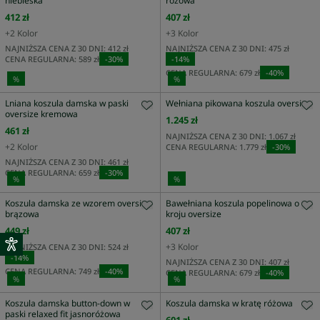
niebieska
różowa
412 zł
407 zł
+
2
Kolor
+
3
Kolor
NAJNIŻSZA CENA Z 30 DNI:
412 zł
NAJNIŻSZA CENA Z 30 DNI:
475 zł
CENA REGULARNA:
589 zł
-
30
%
-
14
%
CENA REGULARNA:
679 zł
-
40
%
%
%
Lniana koszula damska w paski
Wełniana pikowana koszula oversize
oversize kremowa
1.245 zł
461 zł
NAJNIŻSZA CENA Z 30 DNI:
1.067 zł
+
2
Kolor
CENA REGULARNA:
1.779 zł
-
30
%
NAJNIŻSZA CENA Z 30 DNI:
461 zł
CENA REGULARNA:
659 zł
-
30
%
%
%
Koszula damska ze wzorem oversize
Bawełniana koszula popelinowa o
brązowa
kroju oversize
449 zł
407 zł
+
3
Kolor
NAJNIŻSZA CENA Z 30 DNI:
524 zł
-
14
%
NAJNIŻSZA CENA Z 30 DNI:
407 zł
CENA REGULARNA:
749 zł
-
40
%
CENA REGULARNA:
679 zł
-
40
%
%
%
Koszula damska button-down w
Koszula damska w kratę różowa
paski relaxed fit jasnoróżowa