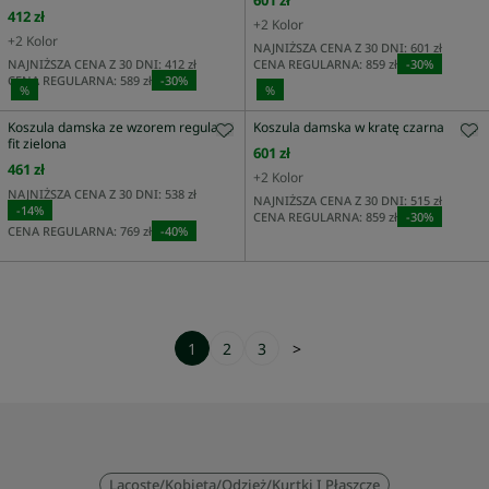
601 zł
412 zł
+
2
Kolor
+
2
Kolor
NAJNIŻSZA CENA Z 30 DNI:
601 zł
NAJNIŻSZA CENA Z 30 DNI:
412 zł
CENA REGULARNA:
859 zł
-
30
%
CENA REGULARNA:
589 zł
-
30
%
%
%
Koszula damska ze wzorem regular
Koszula damska w kratę czarna
fit zielona
601 zł
461 zł
+
2
Kolor
NAJNIŻSZA CENA Z 30 DNI:
538 zł
NAJNIŻSZA CENA Z 30 DNI:
515 zł
-
14
%
CENA REGULARNA:
859 zł
-
30
%
CENA REGULARNA:
769 zł
-
40
%
1
2
3
>
Lacoste
/
Kobieta
/
Odzież
/
Kurtki I Płaszcze