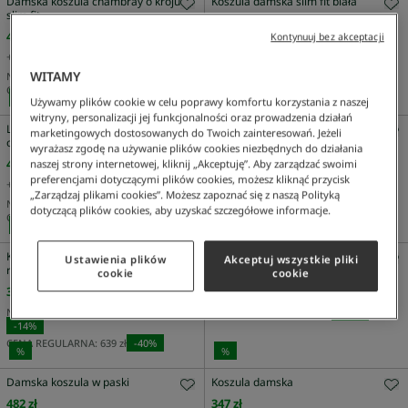
Damska koszula chambray o kroju
Koszula damska slim fit biała
slim fit
471 zł
471 zł
Kontynuuj bez akceptacji
+
2
Kolor
+
2
Kolor
NAJNIŻSZA CENA Z 30 DNI:
471 zł
WITAMY
NAJNIŻSZA CENA Z 30 DNI:
471 zł
CENA REGULARNA:
589 zł
-
20
%
CENA REGULARNA:
589 zł
-
20
%
%
%
Używamy plików cookie w celu poprawy komfortu korzystania z naszej
witryny, personalizacji jej funkcjonalności oraz prowadzenia działań
Lniana koszula damska w paski
Koszula damska w paski oversize
marketingowych dostosowanych do Twoich zainteresowań. Jeżeli
oversize pomarańczowa
granatowa
wyrażasz zgodę na używanie plików cookies niezbędnych do działania
461 zł
510 zł
naszej strony internetowej, kliknij „Akceptuję”. Aby zarządzać swoimi
preferencjami dotyczącymi plików cookies, możesz kliknąć przycisk
+
2
Kolor
+
2
Kolor
„Zarządzaj plikami cookies”. Możesz zapoznać się z naszą Polityką
NAJNIŻSZA CENA Z 30 DNI:
461 zł
NAJNIŻSZA CENA Z 30 DNI:
510 zł
dotyczącą plików cookies, aby uzyskać szczegółowe informacje.
CENA REGULARNA:
659 zł
-
30
%
CENA REGULARNA:
729 zł
-
30
%
%
%
Koszula damska z blokadą koloru
Koszula damska czarna
Ustawienia plików
Akceptuj wszystkie pliki
regular fit beżowa
cookie
cookie
566 zł
383 zł
NAJNIŻSZA CENA Z 30 DNI:
485 zł
NAJNIŻSZA CENA Z 30 DNI:
447 zł
CENA REGULARNA:
809 zł
-
30
%
-
14
%
CENA REGULARNA:
639 zł
-
40
%
%
%
Damska koszula w paski
Koszula damska
482 zł
347 zł