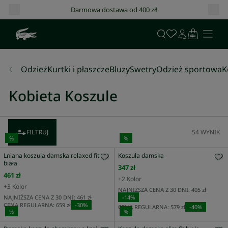
Darmowa dostawa od 400 zł!
Odzież
Kurtki i płaszcze
Bluzy
Swetry
Odzież sportowa
K
Kobieta Koszule
FILTRUJ
54
WYNIK
%
%
Lniana koszula damska relaxed fit
Koszula damska
biała
347 zł
461 zł
+
2
Kolor
+
3
Kolor
NAJNIŻSZA CENA Z 30 DNI:
405 zł
NAJNIŻSZA CENA Z 30 DNI:
461 zł
-
14
%
CENA REGULARNA:
659 zł
-
30
%
CENA REGULARNA:
579 zł
-
40
%
%
%