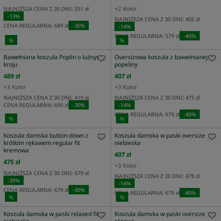
+
2
Kolor
NAJNIŻSZA CENA Z 30 DNI:
551 zł
-
13
%
NAJNIŻSZA CENA Z 30 DNI:
405 zł
CENA REGULARNA:
689 zł
-
30
%
-
14
%
CENA REGULARNA:
579 zł
-
40
%
%
%
Bawełniana koszula Poplin o luźnym
Oversizowa koszula z bawełnianej
kroju
popeliny
489 zł
407 zł
+
3
Kolor
+
3
Kolor
NAJNIŻSZA CENA Z 30 DNI:
419 zł
NAJNIŻSZA CENA Z 30 DNI:
475 zł
CENA REGULARNA:
699 zł
-
30
%
-
14
%
CENA REGULARNA:
679 zł
-
40
%
%
%
Koszula damska button-down z
Koszula damska w paski oversize
krótkim rękawem regular fit
niebieska
kremowa
407 zł
475 zł
+
3
Kolor
NAJNIŻSZA CENA Z 30 DNI:
679 zł
NAJNIŻSZA CENA Z 30 DNI:
475 zł
-
30
%
-
14
%
CENA REGULARNA:
679 zł
-
30
%
CENA REGULARNA:
679 zł
-
40
%
%
%
Koszula damska w paski relaxed fit
Koszula damska w paski oversize