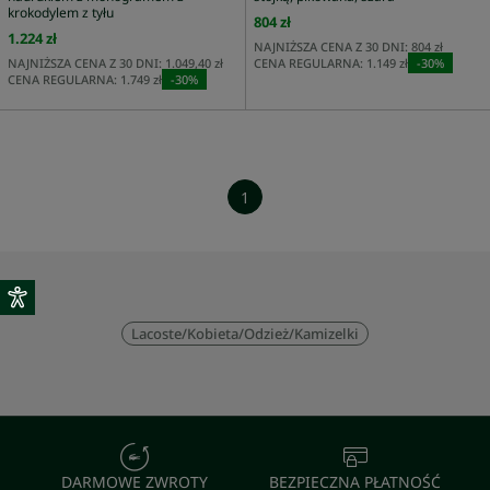
krokodylem z tyłu
804 zł
1.224 zł
NAJNIŻSZA CENA Z 30 DNI:
804 zł
NAJNIŻSZA CENA Z 30 DNI:
1.049,40 zł
CENA REGULARNA:
1.149 zł
-
30
%
CENA REGULARNA:
1.749 zł
-
30
%
1
Lacoste
/
Kobieta
/
Odzież
/
Kamizelki
DARMOWE ZWROTY
BEZPIECZNA PŁATNOŚĆ