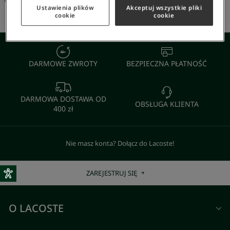
+
79
Kolor
+
79
Kolor
Ustawienia plików
Akceptuj wszystkie pliki
cookie
cookie
DARMOWE ZWROTY
BEZPIECZNA PŁATNOŚĆ
DARMOWA DOSTAWA OD
OBSŁUGA KLIENTA
400 zł
Nie masz konta? Dołącz do Lacoste!
ZAREJESTRUJ SIĘ
O LACOSTE