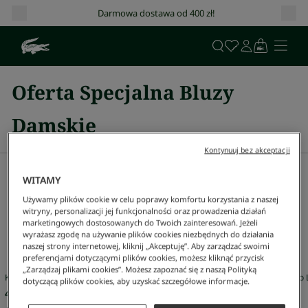
Darmowa dostawa od 400 zł!
Oferta Specjalna Bluzy
Damskie
Kontynuuj bez akceptacji
Sugestie
WITAMY
Mężczyzna
Kobieta
Sale
Używamy plików cookie w celu poprawy komfortu korzystania z naszej
witryny, personalizacji jej funkcjonalności oraz prowadzenia działań
marketingowych dostosowanych do Twoich zainteresowań. Jeżeli
wyrażasz zgodę na używanie plików cookies niezbędnych do działania
Nasze wybory dla Ciebie
naszej strony internetowej, kliknij „Akceptuję”. Aby zarządzać swoimi
preferencjami dotyczącymi plików cookies, możesz kliknąć przycisk
„Zarządzaj plikami cookies”. Możesz zapoznać się z naszą Polityką
Koszulka Polo L.12.12 Classic Fit
Koszulka Polo L
dotyczącą plików cookies, aby uzyskać szczegółowe informacje.
479 zł
479 zł